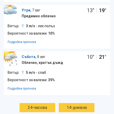
13
°
|
19
°
Утре,
7 авг
Предимно облачно
Вятър:
3 m/s
- лек полъх
Вероятност за валежи:
10%
Подробна прогноза
10
°
|
21
°
Събота,
8 авг
Облачно, кратък дъжд
Вятър:
5 m/s
- слаб
Вероятност за валежи:
39%
Подробна прогноза
24-часова
14-дневна