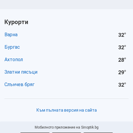
Курорти
Варна
32
°
Бургас
32
°
Ахтопол
28
°
Златни пясъци
29
°
Слънчев бряг
32
°
Към пълната версия на сайта
Мобилното приложение на Sinoptik.bg