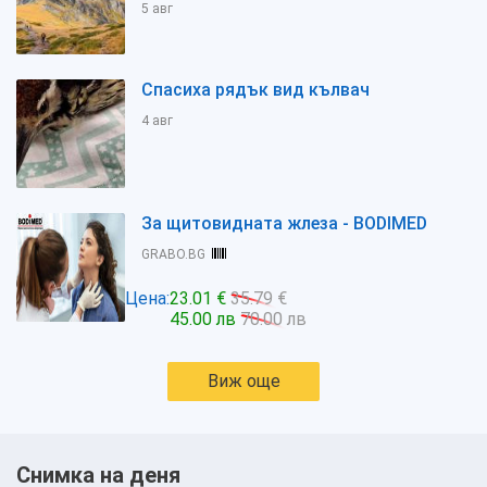
5 авг
Спасиха рядък вид кълвач
4 авг
За щитовидната жлеза - BODIMED
GRABO.BG
Цена:
23.01 €
35.79 €
45.00 лв
70.00 лв
Виж още
Снимка на деня