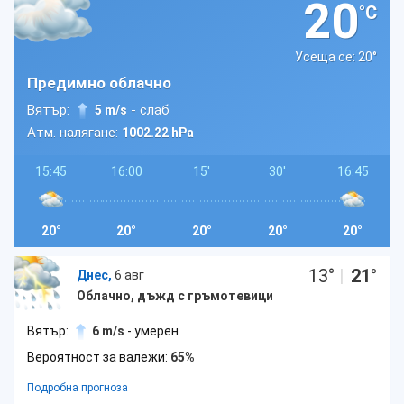
20
°C
Усеща се: 20
°
Предимно облачно
Вятър:
- слаб
5 m/s
Атм. налягане:
1002.22 hPa
15:45
16:00
15'
30'
16:45
20°
20°
20°
20°
20°
13
°
|
21
°
Днес,
6 авг
Облачно, дъжд с гръмотевици
Вятър:
6 m/s
- умерен
Вероятност за валежи:
65%
Подробна прогноза