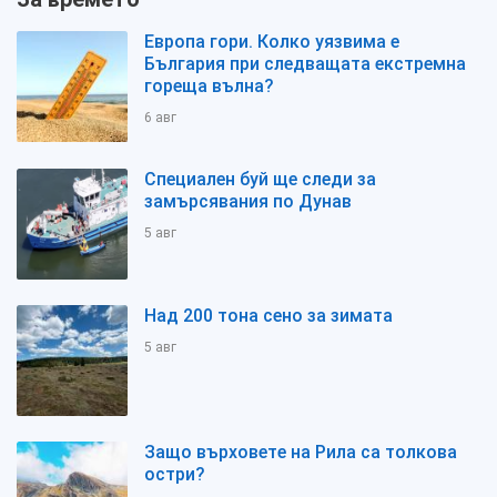
Европа гори. Колко уязвима е
България при следващата екстремна
гореща вълна?
6 авг
Специален буй ще следи за
замърсявания по Дунав
5 авг
Над 200 тона сено за зимата
5 авг
Защо върховете на Рила са толкова
остри?