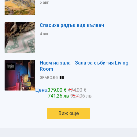
5 авг
Спасиха рядък вид кълвач
4 авг
Наем на зала - Зала за събития Living
Room
GRABO.BG
Цена:
379.00 €
474.00 €
741.26 лв
927.06 лв
Виж още