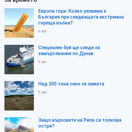
Европа гори. Колко уязвима е
България при следващата екстремна
гореща вълна?
6 авг
Специален буй ще следи за
замърсявания по Дунав
5 авг
Над 200 тона сено за зимата
5 авг
Защо върховете на Рила са толкова
остри?