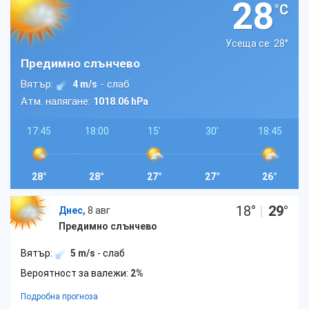
28
°C
Усеща се: 28
°
Предимно слънчево
Вятър:
- слаб
4 m/s
Атм. налягане:
1018.06 hPa
17:45
18:00
15'
30'
18:45
28°
28°
27°
27°
26°
18
°
|
29
°
Днес,
8 авг
Предимно слънчево
Вятър:
5 m/s
- слаб
Вероятност за валежи:
2%
Подробна прогноза