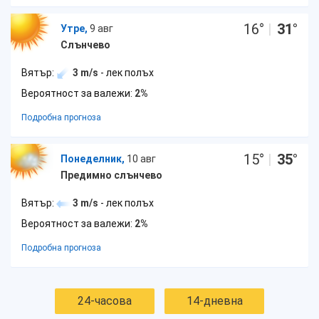
16
°
|
31
°
Утре,
9 авг
Слънчево
Вятър:
3 m/s
- лек полъх
Вероятност за валежи:
2%
Подробна прогноза
15
°
|
35
°
Понеделник,
10 авг
Предимно слънчево
Вятър:
3 m/s
- лек полъх
Вероятност за валежи:
2%
Подробна прогноза
24-часова
14-дневна