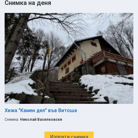
Снимка на деня
Хижа "Камен дел" във Витоша
Снимка:
Николай Василковски
Изпрати снимка