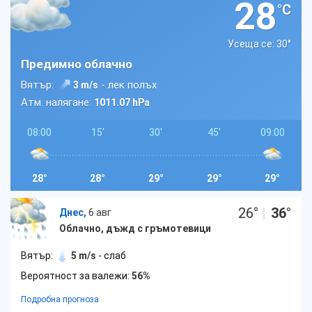
28
°C
Усеща се: 30
°
Предимно облачно
Вятър:
- лек полъх
3 m/s
Атм. налягане:
1011.07 hPa
08:00
15'
30'
45'
09:00
28°
28°
29°
29°
29°
26
°
|
36
°
Днес,
6 авг
Облачно, дъжд с гръмотевици
Вятър:
5 m/s
- слаб
Вероятност за валежи:
56%
Подробна прогноза