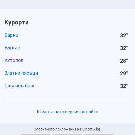
Курорти
Варна
32
°
Бургас
32
°
Ахтопол
28
°
Златни пясъци
29
°
Слънчев бряг
32
°
Към пълната версия на сайта
Мобилното приложение на Sinoptik.bg