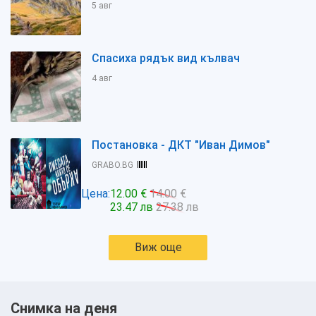
5 авг
Спасиха рядък вид кълвач
4 авг
Постановка - ДКТ "Иван Димов"
GRABO.BG
Цена:
12.00 €
14.00 €
23.47 лв
27.38 лв
Виж още
Снимка на деня