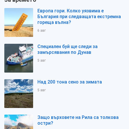
Европа гори. Колко уязвима е
България при следващата екстремна
гореща вълна?
6 авг
Специален буй ще следи за
замърсявания по Дунав
5 авг
Над 200 тона сено за зимата
5 авг
Защо върховете на Рила са толкова
остри?