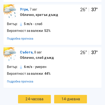
26
°
|
37
°
Утре,
7 авг
Облачно, кратък дъжд
Вятър:
5 m/s
- слаб
Вероятност за валежи:
52%
Подробна прогноза
26
°
|
37
°
Събота,
8 авг
Облачно, слаб дъжд
Вятър:
6 m/s
- умерен
Вероятност за валежи:
44%
Подробна прогноза
24-часова
14-дневна