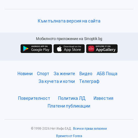
Към пълната версия на сайта
Мобилното приложение на Sinoptik.bg
Новини
Спорт
За жените
Видео
АБВ Поща
За кучета и котки
Телеграф
Поверителност
Политика ЛД
Известия
Платени публикации
© 1998-2026 Нет Инфо ЕАД.
Всички права запазени
Времето от Foreca