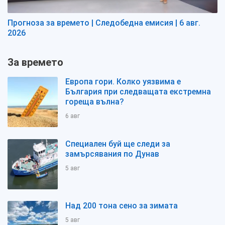
Прогноза за времето | Следобедна емисия | 6 авг.
2026
За времето
Европа гори. Колко уязвима е
България при следващата екстремна
гореща вълна?
6 авг
Специален буй ще следи за
замърсявания по Дунав
5 авг
Над 200 тона сено за зимата
5 авг