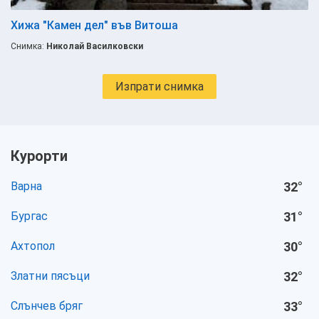
Хижа "Камен дел" във Витоша
Снимка:
Николай Василковски
Изпрати снимка
Курорти
Варна
32
°
Бургас
31
°
Ахтопол
30
°
Златни пясъци
32
°
Слънчев бряг
33
°