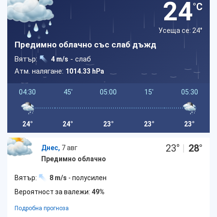
24
°C
Усеща се: 24
°
Предимно облачно със слаб дъжд
Вятър:
- слаб
4 m/s
Атм. налягане:
1014.33 hPa
04:30
45'
05:00
15'
05:30
24°
24°
23°
23°
23°
23
°
|
28
°
Днес,
7 авг
Предимно облачно
Вятър:
8 m/s
- полусилен
Вероятност за валежи:
49%
Подробна прогноза