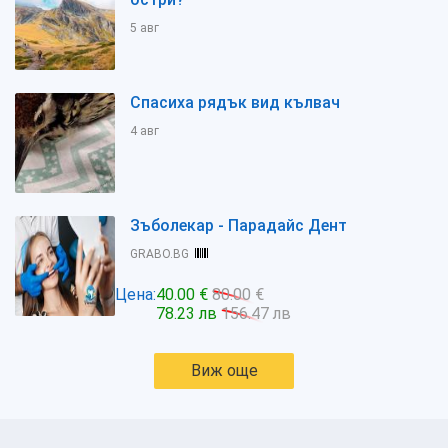
5 авг
Спасиха рядък вид кълвач
4 авг
Зъболекар - Парадайс Дент
GRABO.BG
Цена:
40.00 €
80.00 €
78.23 лв
156.47 лв
Виж още