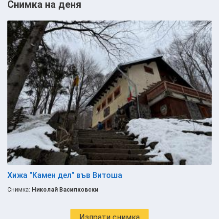
Снимка на деня
Хижа "Камен дел" във Витоша
Снимка:
Николай Василковски
Изпрати снимка