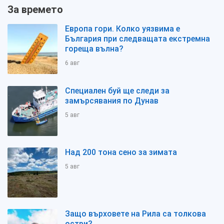
За времето
Европа гори. Колко уязвима е
България при следващата екстремна
гореща вълна?
6 авг
Специален буй ще следи за
замърсявания по Дунав
5 авг
Над 200 тона сено за зимата
5 авг
Защо върховете на Рила са толкова
остри?