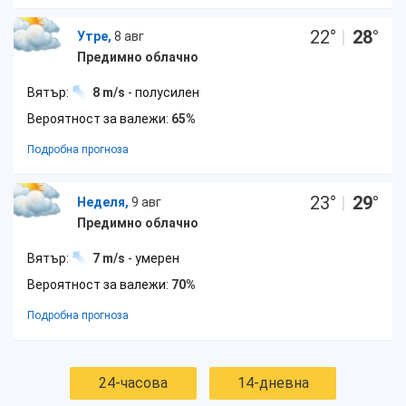
22
°
|
28
°
Утре,
8 авг
Предимно облачно
Вятър:
8 m/s
- полусилен
Вероятност за валежи:
65%
Подробна прогноза
23
°
|
29
°
Неделя,
9 авг
Предимно облачно
Вятър:
7 m/s
- умерен
Вероятност за валежи:
70%
Подробна прогноза
24-часова
14-дневна