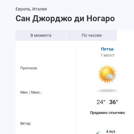
,
Европа
Италия
Сан Джорджо ди Ногаро
В момента
По часове
Петък
7 август
Прогноза:
Мин. | Макс.:
24°
36°
Предимно слънчево
Вятър:
4 m/s