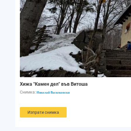
Хижа "Камен дел" във Витоша
Снимка:
Николай Василковски
Изпрати снимка