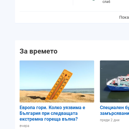
слаб
Пока
Вероятност за валежи:
38%
Количество валежи:
1.8 mm
Вероятност за буря:
0%
За времето
Облачност:
33%
UV индекс:
7
- висок
Изгрев:
05:56 ч.
Залез:
20:28 ч.
Продължителност на деня:
14 ч. и 32 мин.
Европа гори. Колко уязвима е
Специален б
Намаляващ
България при следващата
замърсявани
Фаза на луната:
полумесец
екстремна гореща вълна?
преди 2 дни
Зодиакален знак:
Близнаци
вчера