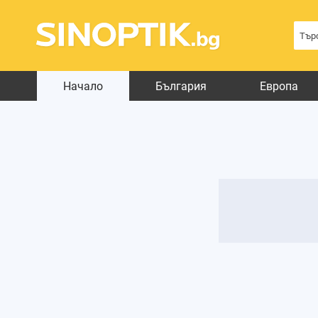
Начало
България
Европа