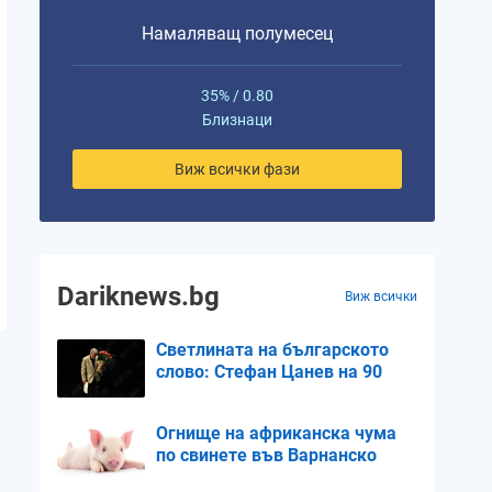
Намаляващ полумесец
35% / 0.80
Близнаци
Виж всички фази
Dariknews.bg
Виж всички
Светлината на българското
слово: Стефан Цанев на 90
Огнище на африканска чума
по свинете във Варнанско