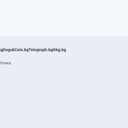
bg
Dogs&Cats.bg
Telegraph.bg
Gbg.bg
 Foreca