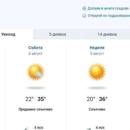
Добави в моите градове
Отваряй по подразбиран
Уикенд
5-дневна
14-дневна
Събота
Неделя
8 август
9 август
22°
35°
20°
36°
Предимно слънчево
Слънчево
5 m/s
4 m/s