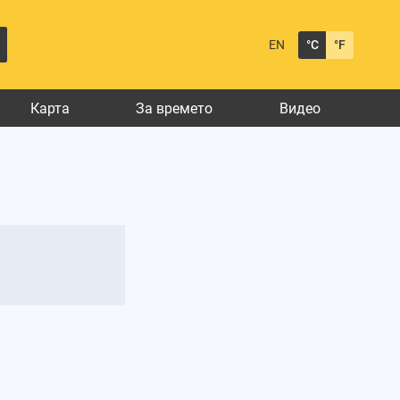
EN
°C
°F
Карта
За времето
Видео