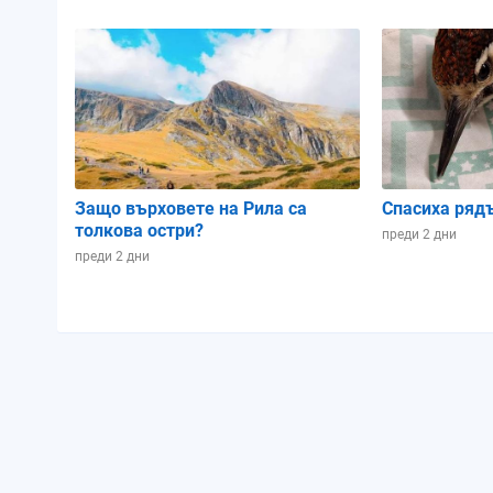
Осветеност:
35%
Позиция в лунен цикъл:
0.8
Защо върховете на Рила са
Спасиха ряд
толкова остри?
преди 2 дни
преди 2 дни
Петък
07.08.2026