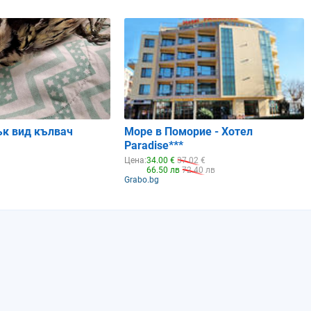
25%
15%
0.84
0.87
ък вид кълвач
Море в Поморие - Хотел
Paradise***
Цена:
34.00 €
37.02 €
66.50 лв
72.40 лв
Grabo.bg
Събота
Неделя
08.08.2026
09.08.2026