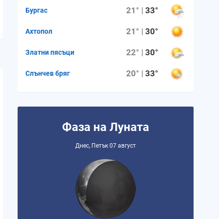
21° |
33°
Бургас
21° |
30°
Ахтопол
22° |
30°
Златни пясъци
20° |
33°
Слънчев бряг
Фаза на Луната
Днес, Петък 07 август