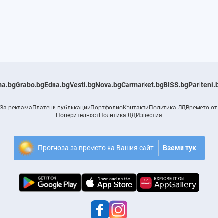
a.bg
Grabo.bg
Edna.bg
Vesti.bg
Nova.bg
Carmarket.bg
BISS.bg
Pariteni.
За реклама
Платени публикации
Портфолио
Контакти
Политика ЛД
Времето от
Поверителност
Политика ЛД
Известия
Прогноза за времето на Вашия сайт
Вземи тук