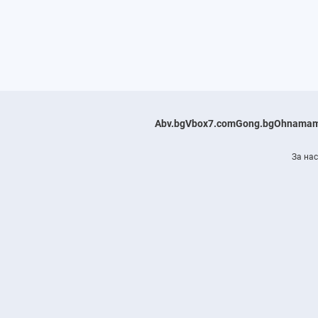
Abv.bg
Vbox7.com
Gong.bg
Ohnamam
За нас