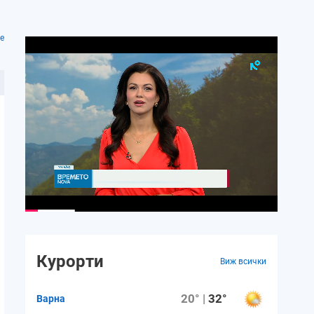
е
Курорти
Виж всички
20° |
32°
Варна