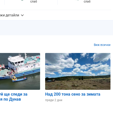
слаб
слаб
жи детайли
31%
2%
0.0 mm
0.0 mm
0%
0%
11%
1%
Виж всички
7
- висок
7
- висок
05:57 ч.
05:58 ч.
20:27 ч.
20:25 ч.
14 ч. и 29 мин.
14 ч. и 26 мин.
уй ще следи за
Над 200 тона сено за зимата
Намаляващ
Намаляващ
я по Дунав
преди 2 дни
полумесец
полумесец
Близнаци
Рак