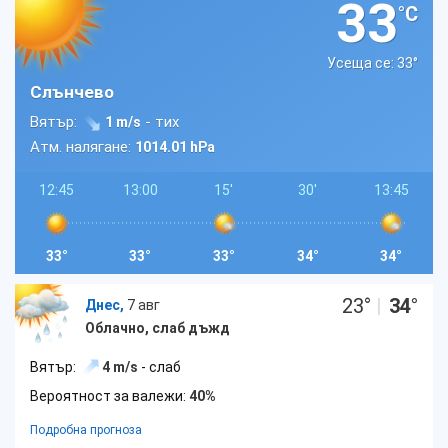
33
°C
Усеща се: 33
°
Слънчево
Вятър:
- тих
1 m/s
Атм. налягане:
1014.01 hPa
12:45
13:00
15'
30'
13:45
33°
33°
33°
34°
34°
23
°
|
34
°
Днес,
7 авг
Облачно, слаб дъжд
Вятър:
4 m/s
- слаб
Вероятност за валежи:
40%
Подробна прогноза