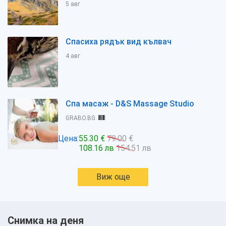
5 авг
Спасиха рядък вид кълвач
4 авг
Спа масаж - D&S Massage Studio
GRABO.BG
Цена:
55.30 €
79.00 €
108.16 лв
154.51 лв
Виж още
Снимка на деня