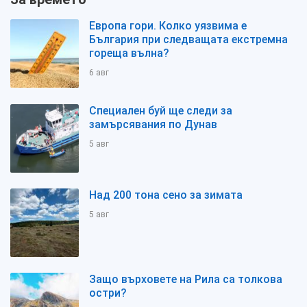
Европа гори. Колко уязвима е
България при следващата екстремна
гореща вълна?
6 авг
Специален буй ще следи за
замърсявания по Дунав
5 авг
Над 200 тона сено за зимата
5 авг
Защо върховете на Рила са толкова
остри?