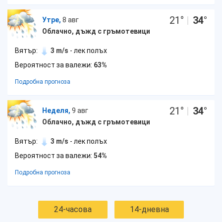
21
°
|
34
°
Утре,
8 авг
Облачно, дъжд с гръмотевици
Вятър:
3 m/s
- лек полъх
Вероятност за валежи:
63%
Подробна прогноза
21
°
|
34
°
Неделя,
9 авг
Облачно, дъжд с гръмотевици
Вятър:
3 m/s
- лек полъх
Вероятност за валежи:
54%
Подробна прогноза
24-часова
14-дневна