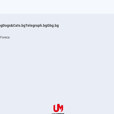
bg
Dogs&Cats.bg
Telegraph.bg
Gbg.bg
 Foreca