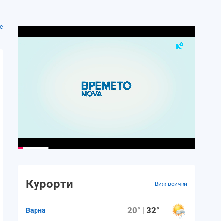
е
Пт.
Сб.
Нд.
Пн.
Вт.
14 август
15 август
16 август
17 август
18 авгу
24°
23°
22°
23°
23°
15°
14°
13°
13°
14°
Курорти
Виж всички
4 m/s
4 m/s
4 m/s
4 m/s
3 m/s
20° |
32°
Варна
24%
31%
37%
42%
40%