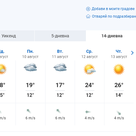
Добави в моите градове
Отваряй по подразбиран
Уикенд
5-дневна
14-дневна
д.
Пн.
Вт.
Ср.
Чт.
вгуст
10 август
11 август
12 август
13 август
8°
19°
17°
24°
26°
5°
12°
12°
12°
14°
 m/s
6 m/s
6 m/s
4 m/s
4 m/s
2%
16%
8%
8%
6%