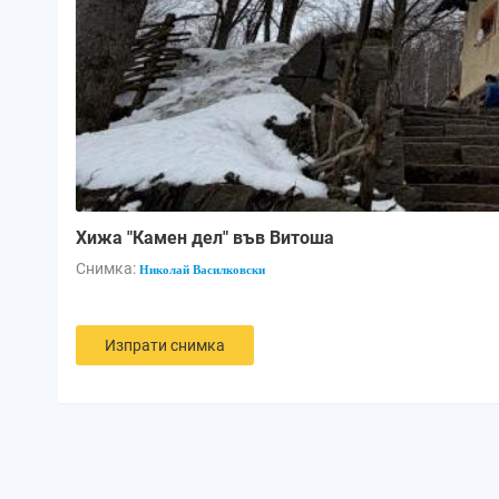
Хижа "Камен дел" във Витоша
Снимка:
Николай Василковски
Изпрати снимка