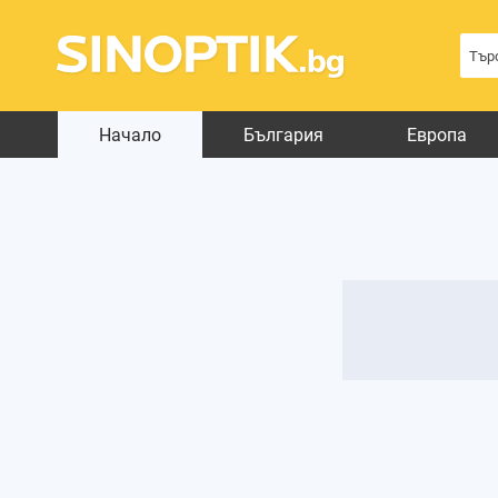
Начало
България
Европа