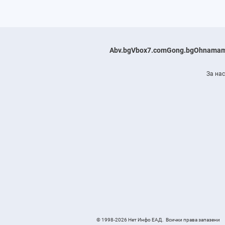
Abv.bg
Vbox7.com
Gong.bg
Ohnamam
За нас
© 1998-2026 Нет Инфо ЕАД.
Всички права запазени