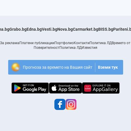
a.bg
Grabo.bg
Edna.bg
Vesti.bg
Nova.bg
Carmarket.bg
BISS.bg
Pariteni.
За реклама
Платени публикации
Портфолио
Контакти
Политика ЛД
Времето от
Поверителност
Политика ЛД
Известия
Прогноза за времето на Вашия сайт
Вземи тук