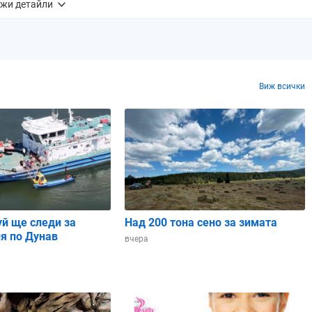
жи детайли
1 mm
0.5 mm
0.4 mm
0.0 mm
0.2 mm
0%
0%
0%
0%
0%
Виж всички
0%
100%
100%
69%
17%
6
3
3
5
5
37 ч.
06:37 ч.
06:36 ч.
06:35 ч.
06:34 ч.
уй ще следи за
Над 200 тона сено за зимата
я по Дунав
вчера
48 ч.
17:49 ч.
17:49 ч.
17:49 ч.
17:50 ч.
11 ч.
11:12 ч.
11:13 ч.
11:14 ч.
11:15 ч.