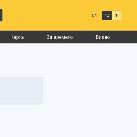
EN
°C
°F
Карта
За времето
Видео