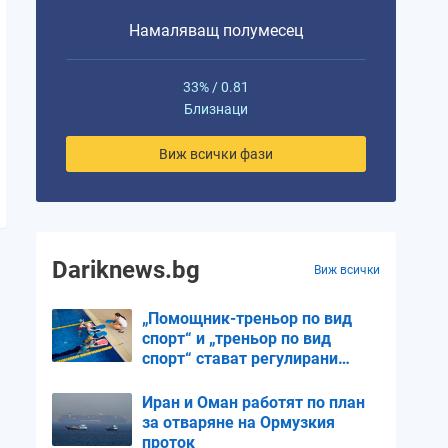
Намаляващ полумесец
Дева
Везни
Везни
Везни
Скорпи
33% / 0.81
Близнаци
5%
10%
18%
26%
36%
Виж всички фази
0.07
0.1
0.14
0.17
0.2
Dariknews.bg
Виж всички
„Помощник-треньор по вид
спорт“ и „треньор по вид
спорт“ стават регулирани
професии
Иран и Оман работят по план
за отваряне на Ормузкия
проток