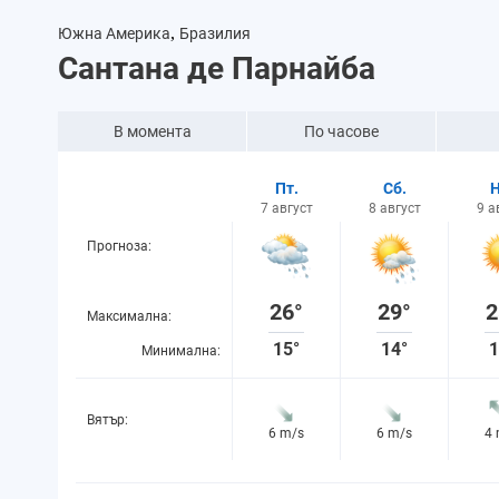
,
Южна Америка
Бразилия
Сантана де Парнайба
В момента
По часове
Пт.
Сб.
Н
7 август
8 август
9 а
Прогноза:
26°
29°
2
Максимална:
15°
14°
1
Минимална:
Вятър:
6 m/s
6 m/s
4
Вероятност за
37%
71%
1