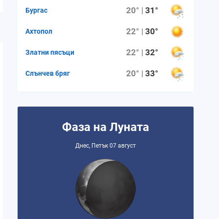
20° |
31°
Бургас
0.9 mm
1.4 mm
4.7 mm
4.1 mm
23.3 m
22° |
30°
Ахтопол
22° |
32°
Златни пясъци
0%
0%
0%
0%
0%
20° |
33°
Слънчев бряг
21%
75%
89%
84%
86%
5
5
5
5
4
Фаза на Луната
Днес, Петък 07 август
06:34 ч.
06:33 ч.
06:32 ч.
06:31 ч.
06:31 ч
17:50 ч.
17:51 ч.
17:51 ч.
17:51 ч.
17:52 ч
11:16 ч.
11:17 ч.
11:18 ч.
11:19 ч.
11:21 ч