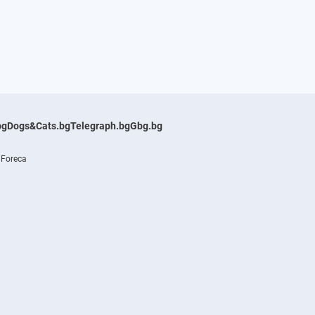
bg
Dogs&Cats.bg
Telegraph.bg
Gbg.bg
 Foreca