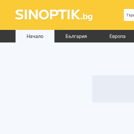
Начало
България
Европа