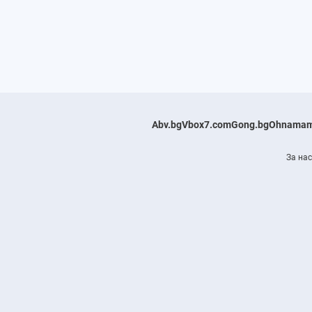
Abv.bg
Vbox7.com
Gong.bg
Ohnamam
За нас