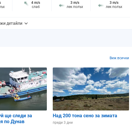
s
4 m/s
3 m/s
3 m/s
лъх
слаб
лек полъх
лек полъх
19%
5%
5%
жи детайли
0.5 mm
0.1 mm
0.0 mm
0%
0%
0%
10%
6%
6%
Виж всички
исок
8
- много висок
8
- много висок
8
- много висок
05:37 ч.
05:36 ч.
05:36 ч.
17:29 ч.
17:29 ч.
17:29 ч.
ин.
11 ч. и 52 мин.
11 ч. и 52 мин.
11 ч. и 52 мин.
уй ще следи за
Над 200 тона сено за зимата
ащ
Намаляващ
Новолуние
Нарастващ
я по Дунав
преди 3 дни
ц
полумесец
полумесец