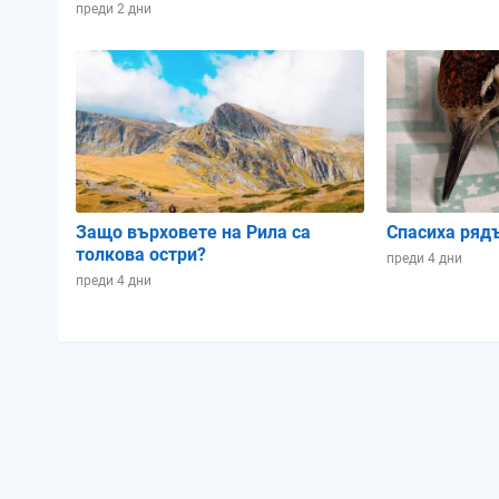
Зодиакален знак:
Рак
Рак
преди 2 дни
Осветеност:
13%
6%
Позиция в лунен
0.88
0.92
цикъл:
Защо върховете на Рила са
Спасиха ряд
толкова остри?
преди 4 дни
преди 4 дни
Неделя
Понеделник
09.08.2026
10.08.2026