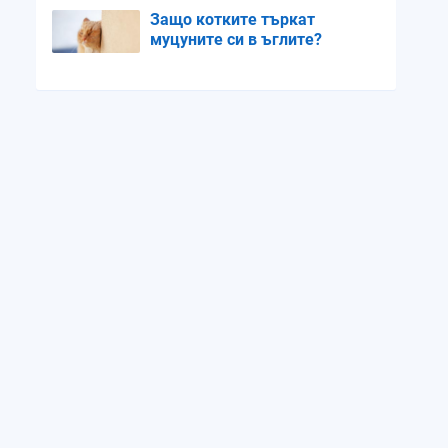
Защо котките търкат
муцуните си в ъглите?