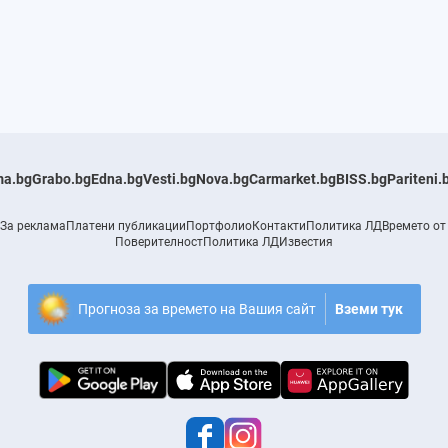
a.bg
Grabo.bg
Edna.bg
Vesti.bg
Nova.bg
Carmarket.bg
BISS.bg
Pariteni.
За реклама
Платени публикации
Портфолио
Контакти
Политика ЛД
Времето от
Поверителност
Политика ЛД
Известия
Прогноза за времето на Вашия сайт
Вземи тук