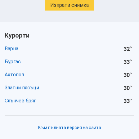
Изпрати снимка
Курорти
Варна
32
°
Бургас
33
°
Ахтопол
30
°
Златни пясъци
30
°
Слънчев бряг
33
°
Към пълната версия на сайта