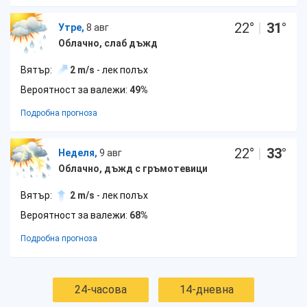
22
°
|
31
°
Утре,
8 авг
Облачно, слаб дъжд
Вятър:
2 m/s
- лек полъх
Вероятност за валежи:
49%
Подробна прогноза
22
°
|
33
°
Неделя,
9 авг
Облачно, дъжд с гръмотевици
Вятър:
2 m/s
- лек полъх
Вероятност за валежи:
68%
Подробна прогноза
24-часова
14-дневна