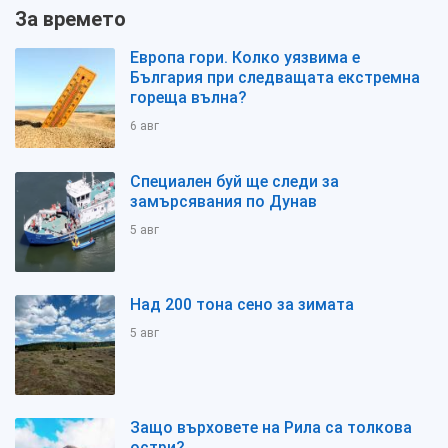
За времето
Европа гори. Колко уязвима е
България при следващата екстремна
гореща вълна?
6 авг
Специален буй ще следи за
замърсявания по Дунав
5 авг
Над 200 тона сено за зимата
5 авг
Защо върховете на Рила са толкова
остри?