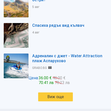
5 авг
Спасиха рядък вид кълвач
4 авг
Адреналин с джет - Water Attraction
плаж Аспарухово
GRABO.BG
Цена:
36.00 €
40.00 €
70.41 лв
78.23 лв
Виж още