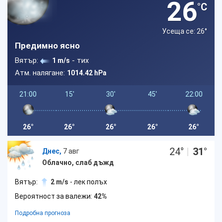
26
°C
Усеща се: 26
°
Предимно ясно
Вятър:
- тих
1 m/s
Атм. налягане:
1014.42 hPa
21:00
15'
30'
45'
22:00
26°
26°
26°
26°
26°
24
°
|
31
°
Днес,
7 авг
Облачно, слаб дъжд
Вятър:
2 m/s
- лек полъх
Вероятност за валежи:
42%
Подробна прогноза