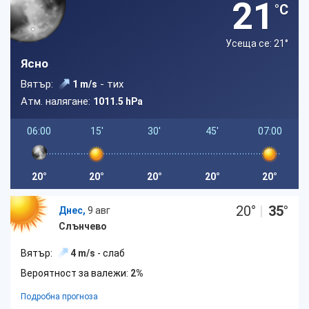
21
°C
Усеща се: 21
°
Ясно
Вятър:
- тих
1 m/s
Атм. налягане:
1011.5 hPa
06:00
15'
30'
45'
07:00
20°
20°
20°
20°
20°
20
°
|
35
°
Днес,
9 авг
Слънчево
Вятър:
4 m/s
- слаб
Вероятност за валежи:
2%
Подробна прогноза