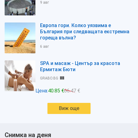
9 авг
Европа гори. Колко уязвима е
България при следващата екстремна
гореща вълна?
6 авг
SPA и масаж - Център за красота
Ермитаж Бюти
GRABO.BG
Цена:
40.85 €
66.47 €
Виж още
Снимка на деня