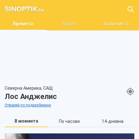
Времето
Видео
За времето
Северна Америка, САЩ
Лос Анджелис
Отваряй по подразбиране
В момента
По часове
14-дневна