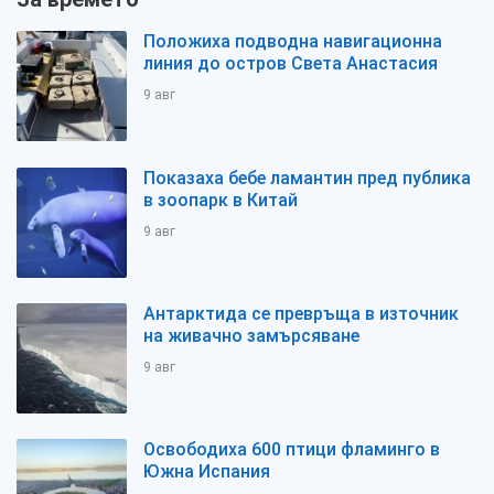
Положиха подводна навигационна
линия до остров Света Анастасия
9 авг
Показаха бебе ламантин пред публика
в зоопарк в Китай
9 авг
Антарктида се превръща в източник
на живачно замърсяване
9 авг
Освободиха 600 птици фламинго в
Южна Испания