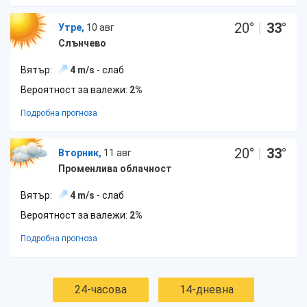
20
°
|
33
°
Утре,
10 авг
Слънчево
Вятър:
4 m/s
- слаб
Вероятност за валежи:
2%
Подробна прогноза
20
°
|
33
°
Вторник,
11 авг
Променлива облачност
Вятър:
4 m/s
- слаб
Вероятност за валежи:
2%
Подробна прогноза
24-часова
14-дневна