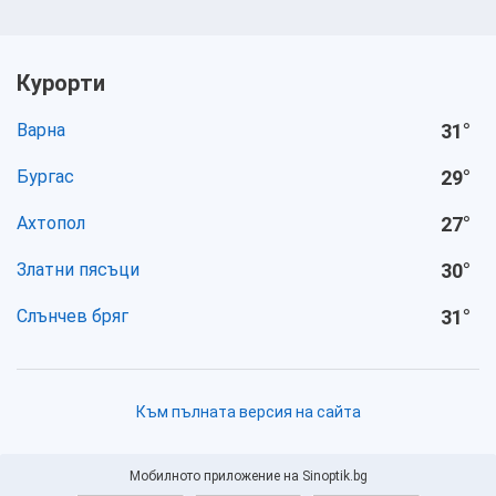
Курорти
Варна
31
°
Бургас
29
°
Ахтопол
27
°
Златни пясъци
30
°
Слънчев бряг
31
°
Към пълната версия на сайта
Мобилното приложение на Sinoptik.bg