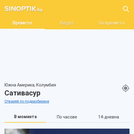
Времето
Видео
За времето
Южна Америка, Колумбия
Сативасур
Отваряй по подразбиране
В момента
По часове
14-дневна