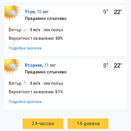
9
°
|
22
°
Утре,
10 авг
Предимно слънчево
Вятър:
3 m/s
- лек полъх
Вероятност за валежи:
30%
Подробна прогноза
8
°
|
22
°
Вторник,
11 авг
Предимно слънчево
Вятър:
3 m/s
- лек полъх
Вероятност за валежи:
51%
Подробна прогноза
24-часова
14-дневна