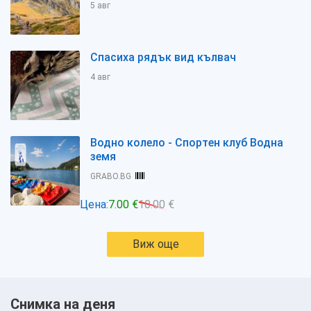
5 авг
Спасиха рядък вид кълвач
4 авг
Водно колело - Спортен клуб Водна
земя
GRABO.BG
Цена:
7.00 €
10.00 €
Виж още
Снимка на деня