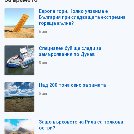
Европа гори. Колко уязвима е
България при следващата екстремна
гореща вълна?
6 авг
Специален буй ще следи за
замърсявания по Дунав
5 авг
Над 200 тона сено за зимата
5 авг
Защо върховете на Рила са толкова
остри?