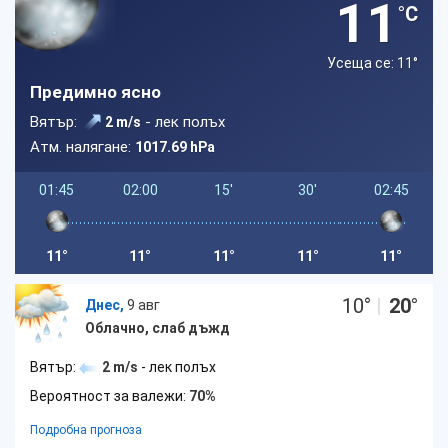
11
°C
Усеща се: 11
°
Предимно ясно
Вятър:
- лек полъх
2 m/s
Атм. налягане:
1017.69 hPa
01:45
02:00
15'
30'
02:45
11°
11°
11°
11°
11°
10
°
|
20
°
Днес,
9 авг
Облачно, слаб дъжд
Вятър:
2 m/s
- лек полъх
Вероятност за валежи:
70%
Подробна прогноза