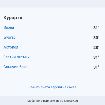
Курорти
Варна
31
°
Бургас
30
°
Ахтопол
28
°
Златни пясъци
31
°
Слънчев бряг
31
°
Към пълната версия на сайта
Мобилното приложение на Sinoptik.bg