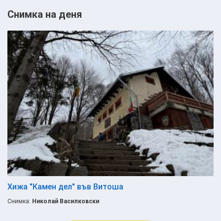
Снимка на деня
Хижа "Камен дел" във Витоша
Снимка:
Николай Василковски