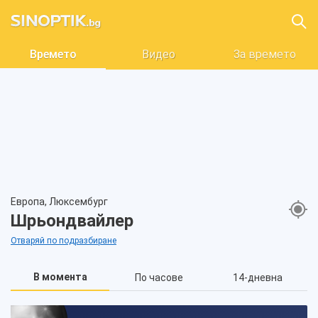
Времето
Видео
За времето
Европа, Люксембург
Шрьондвайлер
Отваряй по подразбиране
В момента
По часове
14-дневна