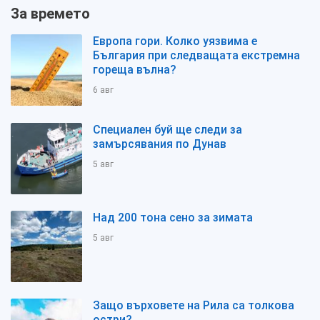
За времето
Европа гори. Колко уязвима е
България при следващата екстремна
гореща вълна?
6 авг
Специален буй ще следи за
замърсявания по Дунав
5 авг
Над 200 тона сено за зимата
5 авг
Защо върховете на Рила са толкова
остри?