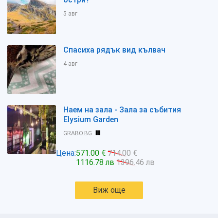
5 авг
Спасиха рядък вид кълвач
4 авг
Наем на зала - Зала за събития
Elysium Garden
GRABO.BG
Цена:
571.00 €
714.00 €
1116.78 лв
1396.46 лв
Виж още