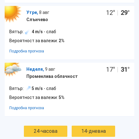
12
°
|
29
°
Утре,
8 авг
Слънчево
Вятър:
4 m/s
- слаб
Вероятност за валежи:
2%
Подробна прогноза
17
°
|
31
°
Неделя,
9 авг
Променлива облачност
Вятър:
5 m/s
- слаб
Вероятност за валежи:
5%
Подробна прогноза
24-часова
14-дневна