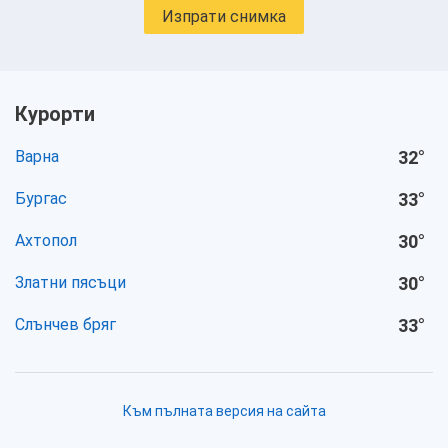
Изпрати снимка
Курорти
Варна
32
°
Бургас
33
°
Ахтопол
30
°
Златни пясъци
30
°
Слънчев бряг
33
°
Към пълната версия на сайта