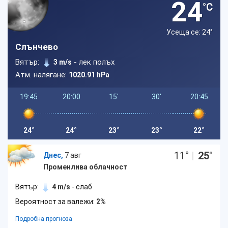
24
°C
Усеща се: 24
°
Слънчево
Вятър:
- лек полъх
3 m/s
Атм. налягане:
1020.91 hPa
19:45
20:00
15'
30'
20:45
24°
24°
23°
23°
22°
11
°
|
25
°
Днес,
7 авг
Променлива облачност
Вятър:
4 m/s
- слаб
Вероятност за валежи:
2%
Подробна прогноза