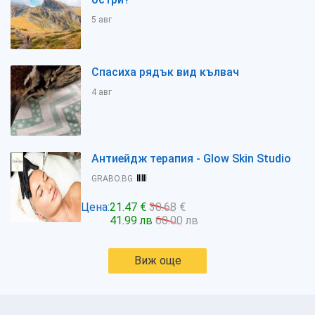
5 авг
Спасиха рядък вид кълвач
4 авг
Антиейдж терапия - Glow Skin Studio
GRABO.BG
Цена:
21.47 €
30.68 €
41.99 лв
60.00 лв
Виж още