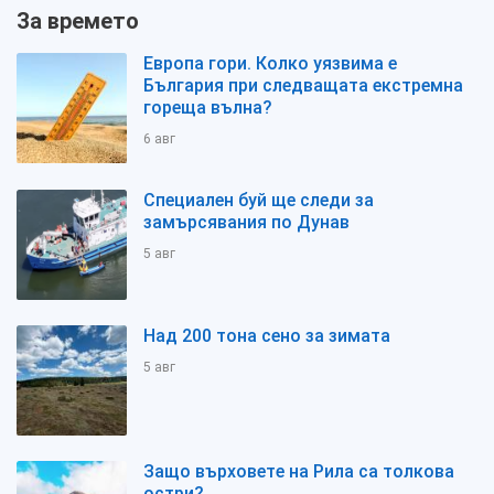
За времето
Европа гори. Колко уязвима е
България при следващата екстремна
гореща вълна?
6 авг
Специален буй ще следи за
замърсявания по Дунав
5 авг
Над 200 тона сено за зимата
5 авг
Защо върховете на Рила са толкова
остри?