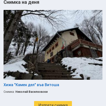
Снимка на деня
Хижа "Камен дел" във Витоша
Снимка:
Николай Василковски
Изпрати снимка