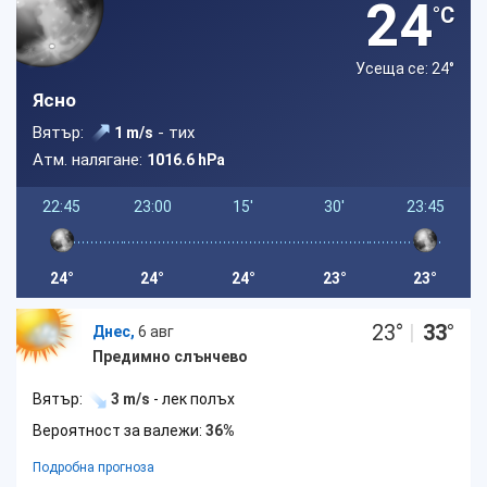
24
°C
Усеща се: 24
°
Ясно
Вятър:
- тих
1 m/s
Атм. налягане:
1016.6 hPa
22:45
23:00
15'
30'
23:45
24°
24°
24°
23°
23°
23
°
|
33
°
Днес,
6 авг
Предимно слънчево
Вятър:
3 m/s
- лек полъх
Вероятност за валежи:
36%
Подробна прогноза