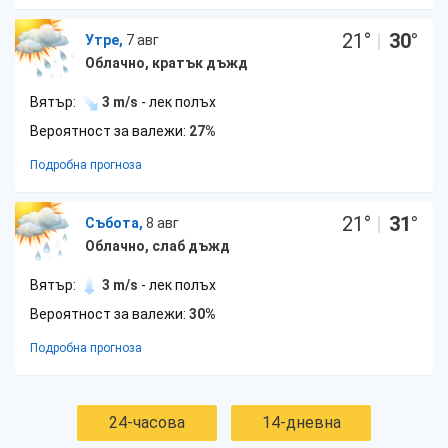
21
°
|
30
°
Утре,
7 авг
Облачно, кратък дъжд
Вятър:
3 m/s
- лек полъх
Вероятност за валежи:
27%
Подробна прогноза
21
°
|
31
°
Събота,
8 авг
Облачно, слаб дъжд
Вятър:
3 m/s
- лек полъх
Вероятност за валежи:
30%
Подробна прогноза
24-часова
14-дневна