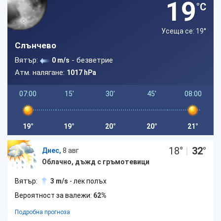
19
°C
Усеща се: 19
°
Слънчево
Вятър:
- безветрие
0 m/s
Атм. налягане:
1017 hPa
07:00
15'
30'
45'
08:00
19°
19°
20°
20°
21°
18
°
|
32
°
Днес,
8 авг
Облачно, дъжд с гръмотевици
Вятър:
3 m/s
- лек полъх
Вероятност за валежи:
62%
Подробна прогноза