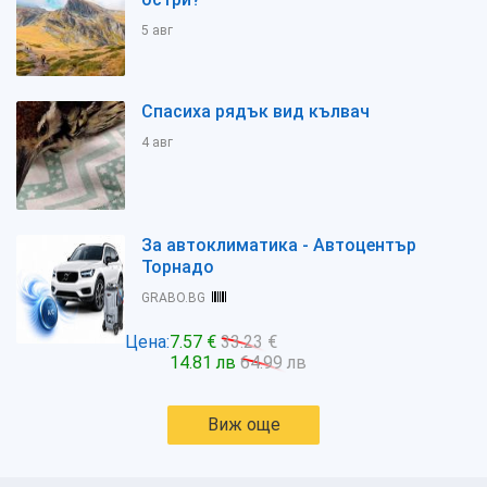
5 авг
Спасиха рядък вид кълвач
4 авг
За автоклиматика - Автоцентър
Торнадо
GRABO.BG
Цена:
7.57 €
33.23 €
14.81 лв
64.99 лв
Виж още