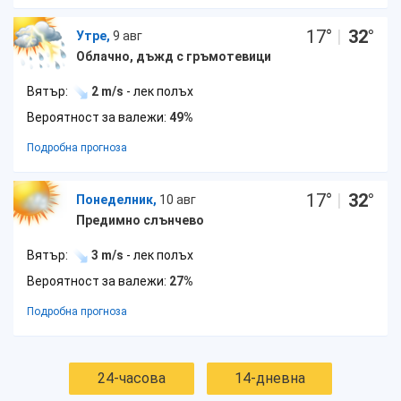
17
°
|
32
°
Утре,
9 авг
Облачно, дъжд с гръмотевици
Вятър:
2 m/s
- лек полъх
Вероятност за валежи:
49%
Подробна прогноза
17
°
|
32
°
Понеделник,
10 авг
Предимно слънчево
Вятър:
3 m/s
- лек полъх
Вероятност за валежи:
27%
Подробна прогноза
24-часова
14-дневна