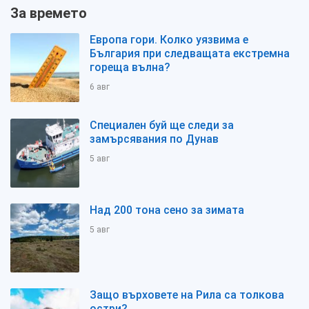
За времето
Европа гори. Колко уязвима е
България при следващата екстремна
гореща вълна?
6 авг
Специален буй ще следи за
замърсявания по Дунав
5 авг
Над 200 тона сено за зимата
5 авг
Защо върховете на Рила са толкова
остри?