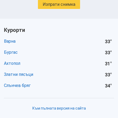
Изпрати снимка
Курорти
Варна
33
°
Бургас
33
°
Ахтопол
31
°
Златни пясъци
33
°
Слънчев бряг
34
°
Към пълната версия на сайта