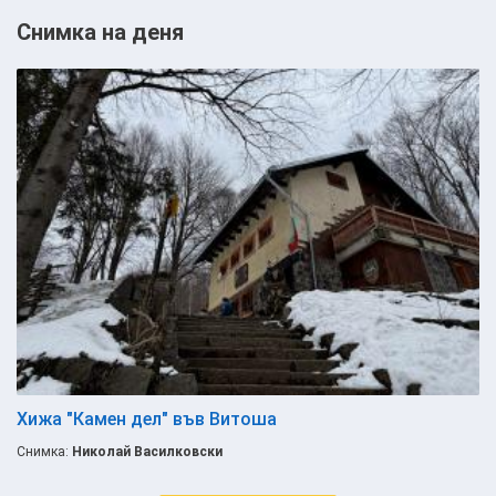
Снимка на деня
Хижа "Камен дел" във Витоша
Снимка:
Николай Василковски