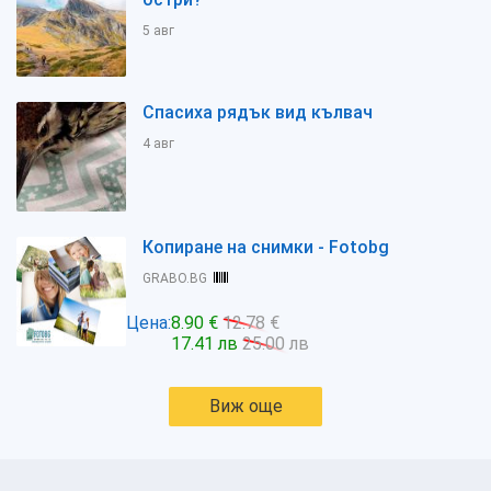
5 авг
Спасиха рядък вид кълвач
4 авг
Копиране на снимки - Fotobg
GRABO.BG
Цена:
8.90 €
12.78 €
17.41 лв
25.00 лв
Виж още