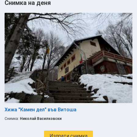
Снимка на деня
Хижа "Камен дел" във Витоша
Снимка:
Николай Василковски
Изпрати снимка