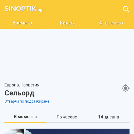
Времето
Видео
За времето
Европа, Норвегия
Сельорд
Отваряй по подразбиране
В момента
По часове
14-дневна