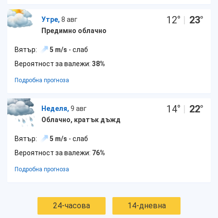
12
°
|
23
°
Утре,
8 авг
Предимно облачно
Вятър:
5 m/s
- слаб
Вероятност за валежи:
38%
Подробна прогноза
14
°
|
22
°
Неделя,
9 авг
Облачно, кратък дъжд
Вятър:
5 m/s
- слаб
Вероятност за валежи:
76%
Подробна прогноза
24-часова
14-дневна