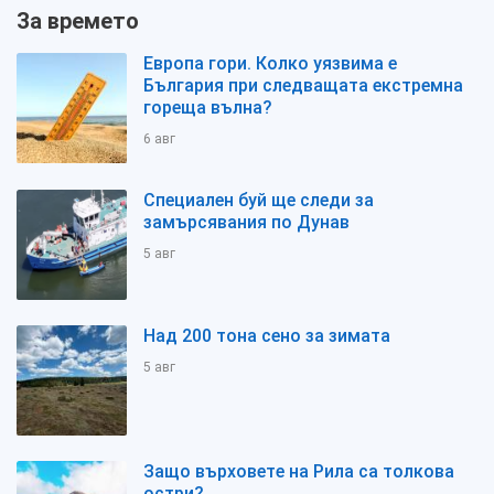
За времето
Европа гори. Колко уязвима е
България при следващата екстремна
гореща вълна?
6 авг
Специален буй ще следи за
замърсявания по Дунав
5 авг
Над 200 тона сено за зимата
5 авг
Защо върховете на Рила са толкова
остри?