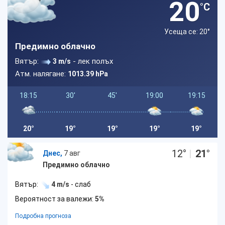
20
°C
Усеща се: 20
°
Предимно облачно
Вятър:
- лек полъх
3 m/s
Атм. налягане:
1013.39 hPa
18:15
30'
45'
19:00
19:15
20°
19°
19°
19°
19°
12
°
|
21
°
Днес,
7 авг
Предимно облачно
Вятър:
4 m/s
- слаб
Вероятност за валежи:
5%
Подробна прогноза