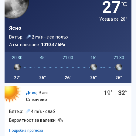
27
°C
Усеща се: 28
°
Ясно
Вятър:
- лек полъх
2 m/s
Атм. налягане:
1010.47 hPa
20:30
45'
21:00
15'
21:30
27°
26°
26°
26°
26°
19
°
|
32
°
Днес,
9 авг
Слънчево
Вятър:
4 m/s
- слаб
Вероятност за валежи:
4%
Подробна прогноза