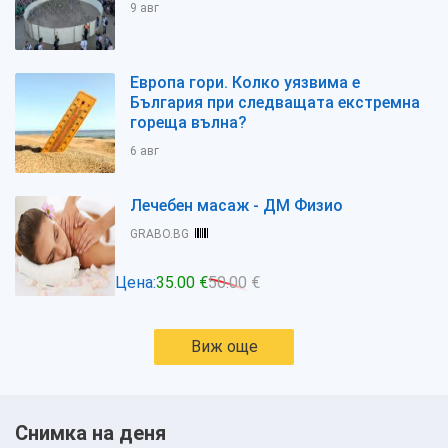
9 авг
Европа гори. Колко уязвима е
България при следващата екстремна
гореща вълна?
6 авг
Лечебен масаж - ДМ Физио
GRABO.BG
Цена:
35.00 €
50.00 €
Виж още
Снимка на деня