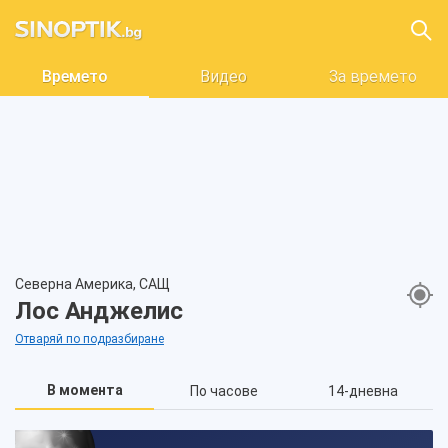
Времето
Видео
За времето
Северна Америка, САЩ
Лос Анджелис
Отваряй по подразбиране
В момента
По часове
14-дневна