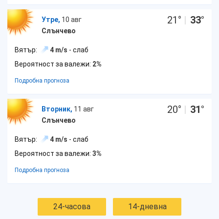
21
°
|
33
°
Утре,
10 авг
Слънчево
Вятър:
4 m/s
- слаб
Вероятност за валежи:
2%
Подробна прогноза
20
°
|
31
°
Вторник,
11 авг
Слънчево
Вятър:
4 m/s
- слаб
Вероятност за валежи:
3%
Подробна прогноза
24-часова
14-дневна