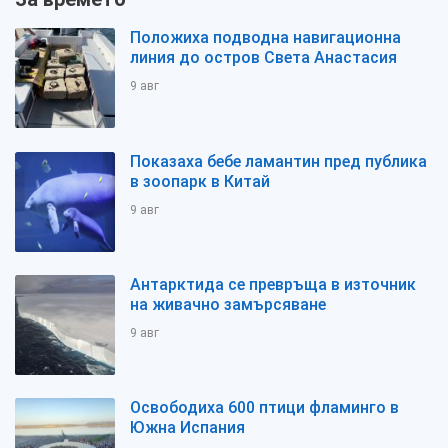
Положиха подводна навигационна
линия до остров Света Анастасия
9 авг
Показаха бебе ламантин пред публика
в зоопарк в Китай
9 авг
Антарктида се превръща в източник
на живачно замърсяване
9 авг
Освободиха 600 птици фламинго в
Южна Испания