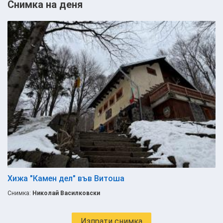
Снимка на деня
Хижа "Камен дел" във Витоша
Снимка:
Николай Василковски
Изпрати снимка