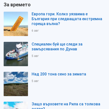
За времето
Европа гори. Колко уязвима е
България при следващата екстремна
гореща вълна?
6 авг
Специален буй ще следи за
замърсявания по Дунав
5 авг
Над 200 тона сено за зимата
5 авг
Защо върховете на Рила са толкова
остри?