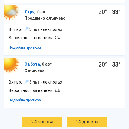
20
°
|
33
°
Утре,
7 авг
Предимно слънчево
Вятър:
3 m/s
- лек полъх
Вероятност за валежи:
2%
Подробна прогноза
20
°
|
33
°
Събота,
8 авг
Слънчево
Вятър:
3 m/s
- лек полъх
Вероятност за валежи:
2%
Подробна прогноза
24-часова
14-дневна