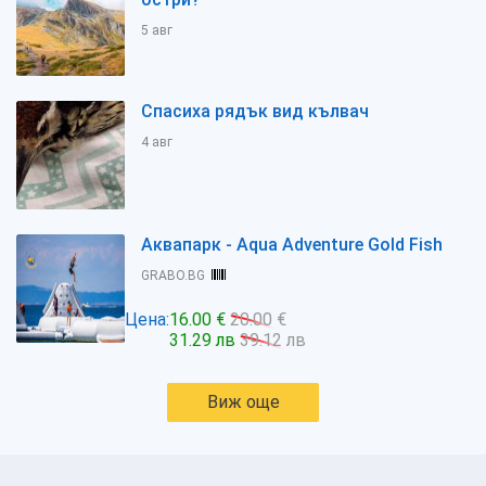
5 авг
Спасиха рядък вид кълвач
4 авг
Аквапарк - Aqua Adventure Gold Fish
GRABO.BG
Цена:
16.00 €
20.00 €
31.29 лв
39.12 лв
Виж още