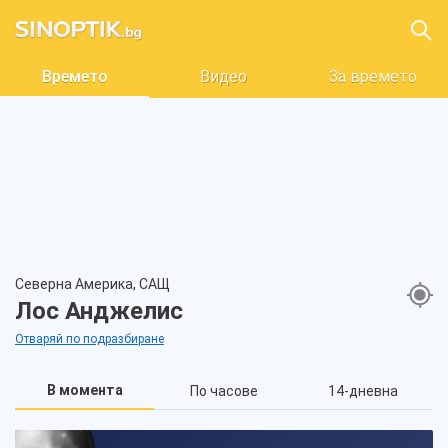
Времето
Видео
За времето
Северна Америка, САЩ
Лос Анджелис
Отваряй по подразбиране
В момента
По часове
14-дневна