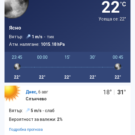
22
°C
Усеща се: 22
°
Ясно
Вятър:
- тих
1 m/s
Атм. налягане:
1015.18 hPa
23:45
00:00
15'
30'
00:45
22°
22°
22°
22°
22°
18
°
|
31
°
Днес,
6 авг
Слънчево
Вятър:
5 m/s
- слаб
Вероятност за валежи:
2%
Подробна прогноза