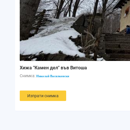
Хижа "Камен дел" във Витоша
Снимка:
Николай Василковски
Изпрати снимка