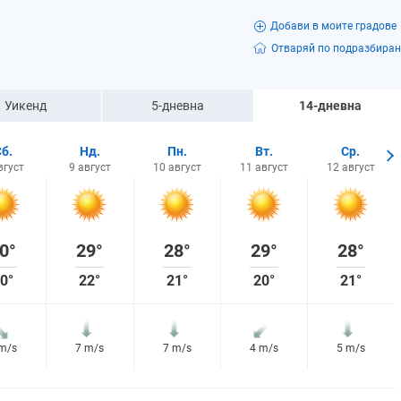
Добави в моите градове
Отваряй по подразбиран
Уикенд
5-дневна
14-дневна
б.
Нд.
Пн.
Вт.
Ср.
вгуст
9 август
10 август
11 август
12 август
0°
29°
28°
29°
28°
0°
22°
21°
20°
21°
 m/s
7 m/s
7 m/s
4 m/s
5 m/s
3%
20%
12%
4%
2%