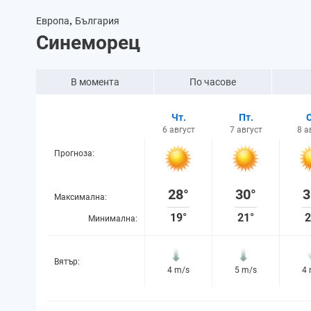
,
Европа
България
Синеморец
В момента
По часове
Чт.
Пт.
С
6 август
7 август
8 а
Прогноза:
28°
30°
3
Максимална:
19°
21°
2
Минимална:
Вятър:
4 m/s
5 m/s
4
Вероятност за
2%
5%
1