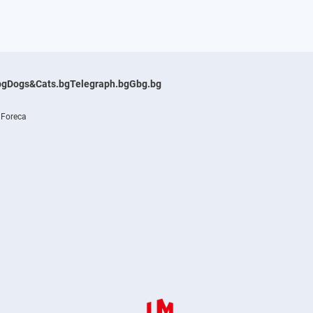
bg
Dogs&Cats.bg
Telegraph.bg
Gbg.bg
 Foreca