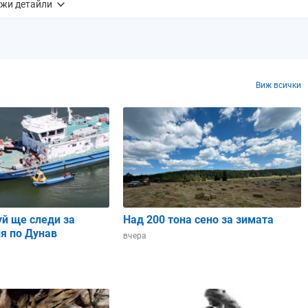
жи детайли
0 mm
0.0 mm
0.0 mm
0.0 mm
0.0 mm
0%
0%
0%
0%
0%
Виж всички
1%
8%
0%
0%
2%
7
7
7
7
7
07 ч.
06:08 ч.
06:09 ч.
06:11 ч.
06:12 ч.
уй ще следи за
Над 200 тона сено за зимата
я по Дунав
вчера
18 ч.
20:17 ч.
20:16 ч.
20:14 ч.
20:13 ч.
11 ч.
14:08 ч.
14:06 ч.
14:03 ч.
14:01 ч.