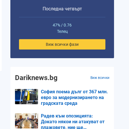
Последна четвърт
Лъв
Дева
Дева
Везни
Везни
47% / 0.76
Телец
1%
4%
9%
16%
24%
Виж всички фази
0.02
0.06
0.1
0.13
0.16
Dariknews.bg
Виж всички
София поема дълг от 367 млн.
евро за модернизирането на
градската среда
Радев към опозицията:
Докато някои ни атакуват от
плажовете, ние ще