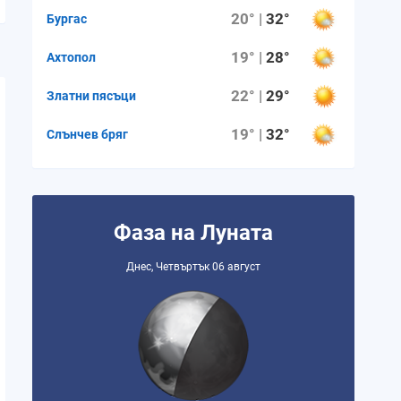
20° |
32°
Бургас
1.2 mm
0.8 mm
0.5 mm
0.3 mm
0.0 m
19° |
28°
Ахтопол
22° |
29°
Златни пясъци
0%
0%
0%
0%
0%
19° |
32°
Слънчев бряг
16%
27%
30%
18%
4%
7
7
7
7
7
Фаза на Луната
Днес, Четвъртък 06 август
06:13 ч.
06:14 ч.
06:15 ч.
06:16 ч.
06:17 ч
20:12 ч.
20:10 ч.
20:09 ч.
20:07 ч.
20:06 ч
13:59 ч.
13:56 ч.
13:54 ч.
13:51 ч.
13:49 ч