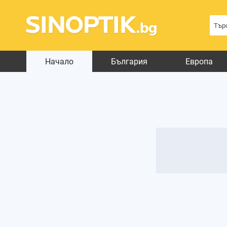
Начало
България
Европа