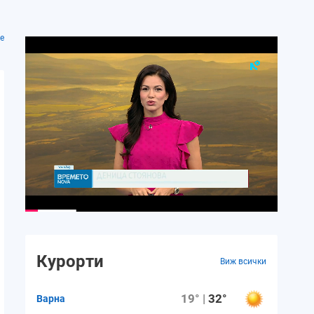
е
Чт.
Пт.
Сб.
Нд.
Пн.
13 август
14 август
15 август
16 август
17 авгу
28°
27°
27°
27°
27°
22°
22°
21°
21°
21°
Курорти
Виж всички
8 m/s
8 m/s
7 m/s
6 m/s
5 m/s
19° |
32°
Варна
28%
25%
8%
5%
5%