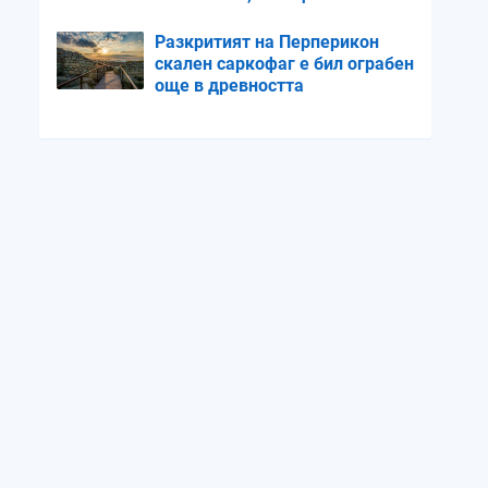
продължим със същите
темпове
Разкритият на Перперикон
скален саркофаг е бил ограбен
още в древността