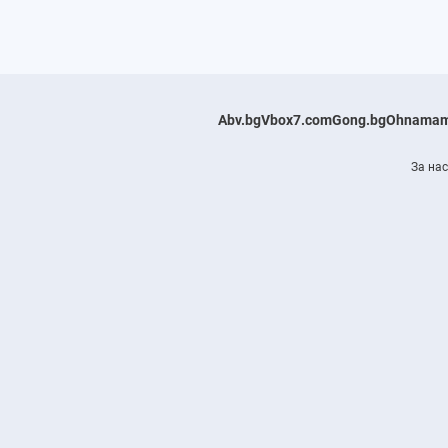
Abv.bg
Vbox7.com
Gong.bg
Ohnamam
За нас