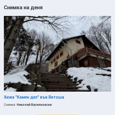
Снимка на деня
Хижа "Камен дел" във Витоша
Снимка:
Николай Василковски