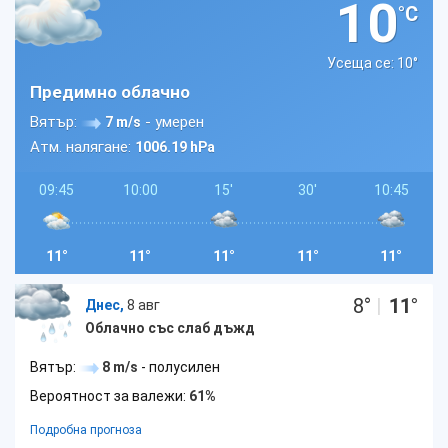
10
°C
Усеща се: 10
°
Предимно облачно
Вятър:
- умерен
7 m/s
Атм. налягане:
1006.19 hPa
09:45
10:00
15'
30'
10:45
11°
11°
11°
11°
11°
8
°
|
11
°
Днес,
8 авг
Облачно със слаб дъжд
Вятър:
8 m/s
- полусилен
Вероятност за валежи:
61%
Подробна прогноза