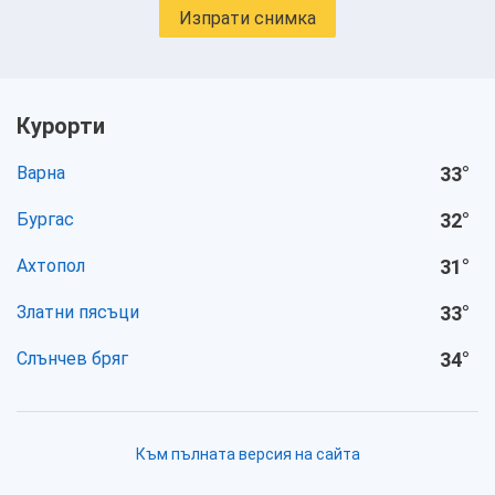
Изпрати снимка
Курорти
Варна
33
°
Бургас
32
°
Ахтопол
31
°
Златни пясъци
33
°
Слънчев бряг
34
°
Към пълната версия на сайта