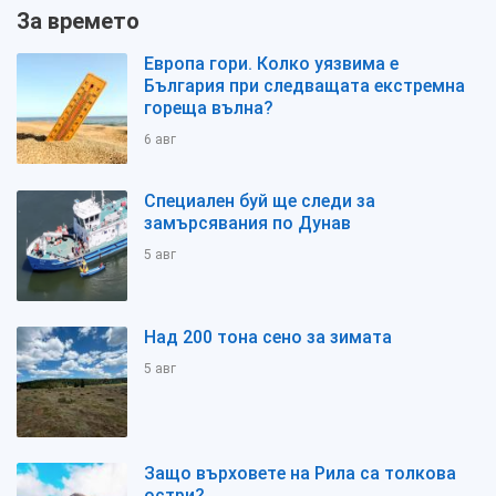
За времето
Европа гори. Колко уязвима е
България при следващата екстремна
гореща вълна?
6 авг
Специален буй ще следи за
замърсявания по Дунав
5 авг
Над 200 тона сено за зимата
5 авг
Защо върховете на Рила са толкова
остри?