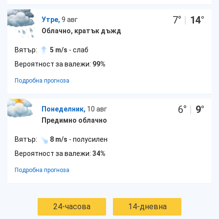
7
°
|
14
°
Утре,
9 авг
Облачно, кратък дъжд
Вятър:
5 m/s
- слаб
Вероятност за валежи:
99%
Подробна прогноза
6
°
|
9
°
Понеделник,
10 авг
Предимно облачно
Вятър:
8 m/s
- полусилен
Вероятност за валежи:
34%
Подробна прогноза
24-часова
14-дневна