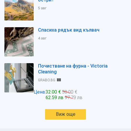
5 авг
Спасиха рядък вид кълвач
4 авг
Почистване на фурна - Victoria
Cleaning
GRABO.BG
Цена:
32.00 €
50.00 €
62.59 лв
97.79 лв
Виж още