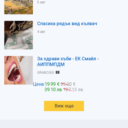
5 авг
Спасиха рядък вид кълвач
4 авг
За здрави зъби - ЕК Смайл -
АИППМПДМ
GRABO.BG
Цена:
19.99 €
65.00 €
39.10 лв
127.13 лв
Виж още