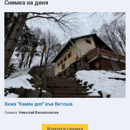
Снимка на деня
Хижа "Камен дел" във Витоша
Снимка:
Николай Василковски
Изпрати снимка