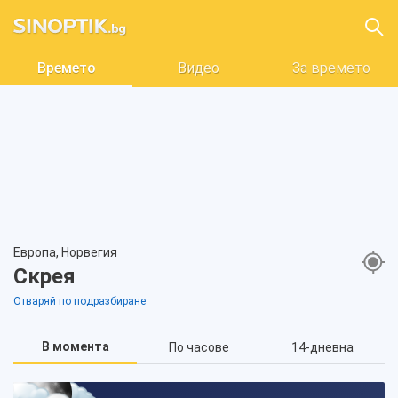
Времето
Видео
За времето
Европа, Норвегия
Скрея
Отваряй по подразбиране
В момента
По часове
14-дневна