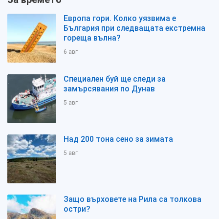
Европа гори. Колко уязвима е
България при следващата екстремна
гореща вълна?
6 авг
Специален буй ще следи за
замърсявания по Дунав
5 авг
Над 200 тона сено за зимата
5 авг
Защо върховете на Рила са толкова
остри?