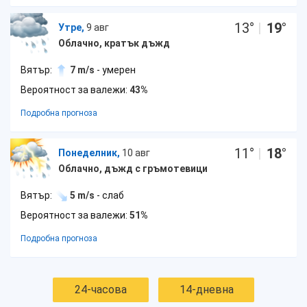
13
°
|
19
°
Утре,
9 авг
Облачно, кратък дъжд
Вятър:
7 m/s
- умерен
Вероятност за валежи:
43%
Подробна прогноза
11
°
|
18
°
Понеделник,
10 авг
Облачно, дъжд с гръмотевици
Вятър:
5 m/s
- слаб
Вероятност за валежи:
51%
Подробна прогноза
24-часова
14-дневна