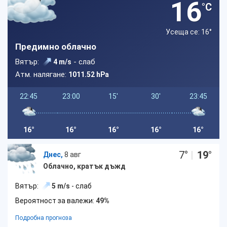
16
°C
Усеща се: 16
°
Предимно облачно
Вятър:
- слаб
4 m/s
Атм. налягане:
1011.52 hPa
22:45
23:00
15'
30'
23:45
16°
16°
16°
16°
16°
7
°
|
19
°
Днес,
8 авг
Облачно, кратък дъжд
Вятър:
5 m/s
- слаб
Вероятност за валежи:
49%
Подробна прогноза