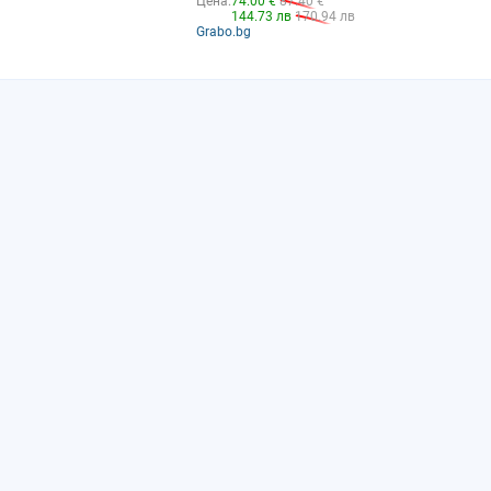
Цена:
74.00 €
87.40 €
144.73 лв
170.94 лв
Grabo.bg