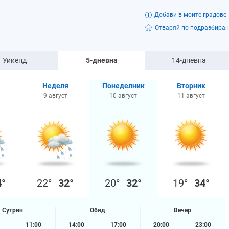
Добави в моите градове
Отваряй по подразбиран
Уикенд
5-дневна
14-дневна
Неделя
Понеделник
Вторник
9 август
10 август
11 август
4°
22°
32°
20°
32°
19°
34°
Сутрин
Обяд
Вечер
11:00
14:00
17:00
20:00
23:00