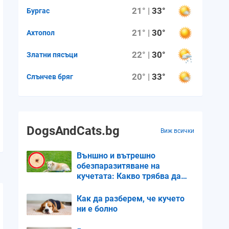
21° |
33°
Бургас
21° |
30°
Ахтопол
22° |
30°
Златни пясъци
20° |
33°
Слънчев бряг
DogsAndCats.bg
Виж всички
Външно и вътрешно
обезпаразитяване на
кучетата: Какво трябва да
знаем
Как да разберем, че кучето
ни е болно