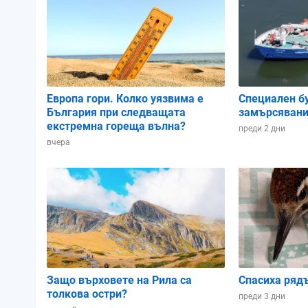
Атмосферно налягане:
1018.32 hPa
1018.02 hPa
1018.68 
Влажност:
64%
64%
56%
Европа гори. Колко уязвима е
Специален б
България при следващата
замърсявани
Облачност:
1%
0%
0%
екстремна гореща вълна?
преди 2 дни
вчера
02:00
05:00
08:00
Защо върховете на Рила са
Спасиха ряд
толкова остри?
преди 3 дни