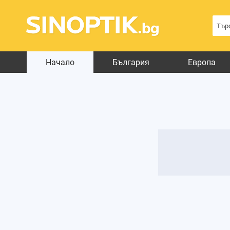
Начало
България
Европа