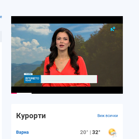
е
Курорти
Виж всички
20° |
32°
Варна