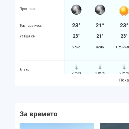
Прогноза:
23°
21°
23°
Температура:
23°
21°
23°
Усеща се:
Ясно
Ясно
Слънче
Вятър:
2 m/s
2 m/s
2 m/s
Пока
Вероятност за валежи:
2%
2%
2%
Количество валежи:
0.0 mm
0.0 mm
0.0 m
За времето
Вероятност за буря:
0%
0%
0%