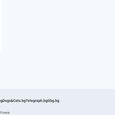
bg
Dogs&Cats.bg
Telegraph.bg
Gbg.bg
 Foreca