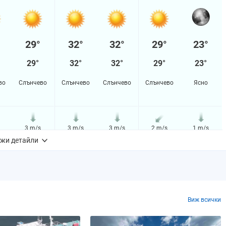
29°
32°
32°
29°
23°
29°
32°
32°
29°
23°
во
Слънчево
Слънчево
Слънчево
Слънчево
Ясно
3 m/s
3 m/s
3 m/s
2 m/s
1 m/s
жи детайли
2%
2%
2%
2%
2%
m
0.0 mm
0.0 mm
0.0 mm
0.0 mm
0.0 mm
Виж всички
0%
0%
0%
0%
0%