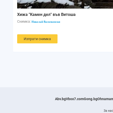
Хижа "Камен дел" във Витоша
Снимка:
Николай Василковски
Изпрати снимка
Abv.bg
Vbox7.com
Gong.bg
Ohnamam
За нас