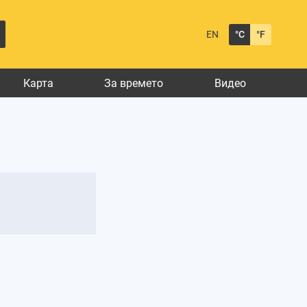
EN
°C
°F
Карта
За времето
Видео