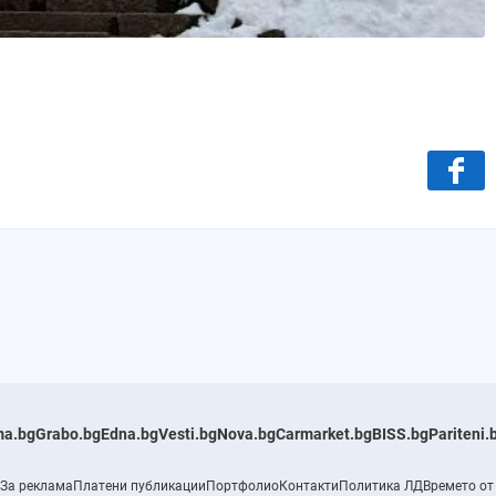
a.bg
Grabo.bg
Edna.bg
Vesti.bg
Nova.bg
Carmarket.bg
BISS.bg
Pariteni.
За реклама
Платени публикации
Портфолио
Контакти
Политика ЛД
Времето от