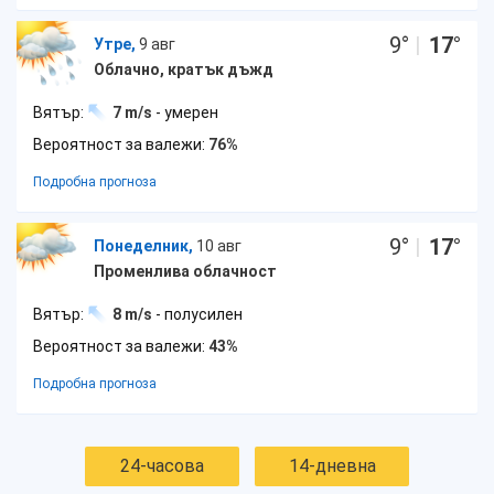
9
°
|
17
°
Утре,
9 авг
Облачно, кратък дъжд
Вятър:
7 m/s
- умерен
Вероятност за валежи:
76%
Подробна прогноза
9
°
|
17
°
Понеделник,
10 авг
Променлива облачност
Вятър:
8 m/s
- полусилен
Вероятност за валежи:
43%
Подробна прогноза
24-часова
14-дневна