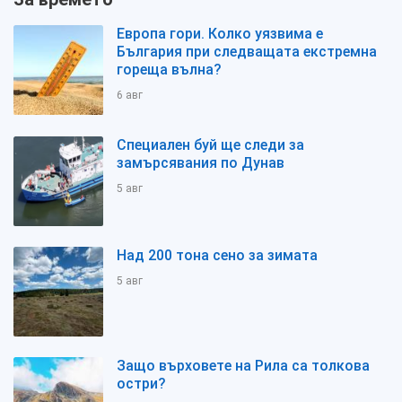
Европа гори. Колко уязвима е
България при следващата екстремна
гореща вълна?
6 авг
Специален буй ще следи за
замърсявания по Дунав
5 авг
Над 200 тона сено за зимата
5 авг
Защо върховете на Рила са толкова
остри?