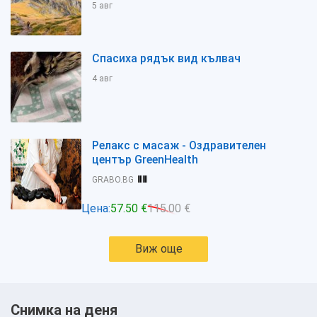
5 авг
Спасиха рядък вид кълвач
4 авг
Релакс с масаж - Оздравителен
център GreenHealth
GRABO.BG
Цена:
57.50 €
115.00 €
Виж още
Снимка на деня