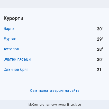
Курорти
Варна
30
°
Бургас
29
°
Ахтопол
28
°
Златни пясъци
30
°
Слънчев бряг
31
°
Към пълната версия на сайта
Мобилното приложение на Sinoptik.bg