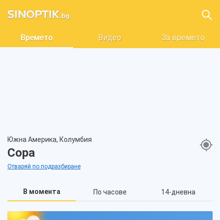
Времето
Видео
За времето
Южна Америка, Колумбия
Сора
Отваряй по подразбиране
В момента
По часове
14-дневна