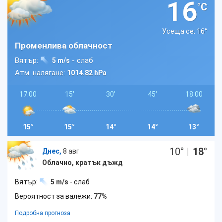
16
°C
Усеща се: 16
°
Променлива облачност
Вятър:
- слаб
5 m/s
Атм. налягане:
1014.82 hPa
17:00
15'
30'
45'
18:00
15°
15°
14°
14°
13°
10
°
|
18
°
Днес,
8 авг
Облачно, кратък дъжд
Вятър:
5 m/s
- слаб
Вероятност за валежи:
77%
Подробна прогноза