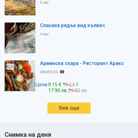
5 авг
Спасиха рядък вид кълвач
4 авг
Арменска скара - Ресторант Аракс
GRABO.BG
Цена:
9.15 €
13.24 €
17.90 лв
25.90 лв
Виж още
Снимка на деня