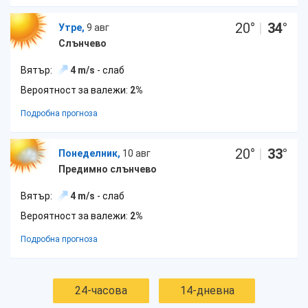
20
°
|
34
°
Утре,
9 авг
Слънчево
Вятър:
4 m/s
- слаб
Вероятност за валежи:
2%
Подробна прогноза
20
°
|
33
°
Понеделник,
10 авг
Предимно слънчево
Вятър:
4 m/s
- слаб
Вероятност за валежи:
2%
Подробна прогноза
24-часова
14-дневна