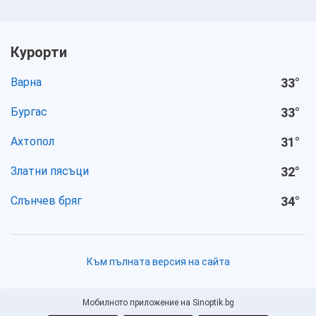
Курорти
Варна
33
°
Бургас
33
°
Ахтопол
31
°
Златни пясъци
32
°
Слънчев бряг
34
°
Към пълната версия на сайта
Мобилното приложение на Sinoptik.bg