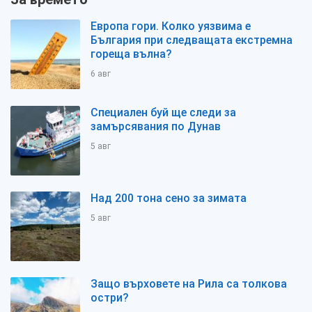
Европа гори. Колко уязвима е
България при следващата екстремна
гореща вълна?
6 авг
Специален буй ще следи за
замърсявания по Дунав
5 авг
Над 200 тона сено за зимата
5 авг
Защо върховете на Рила са толкова
остри?