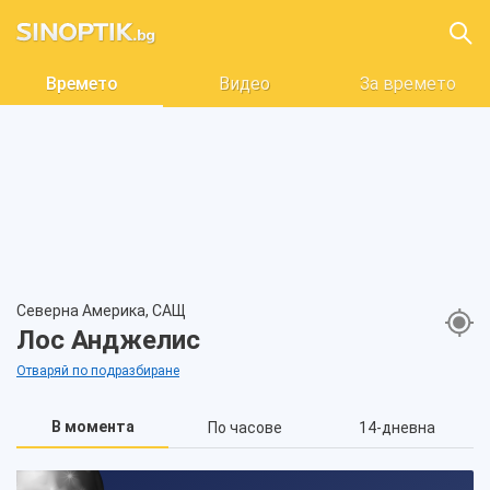
Времето
Видео
За времето
Северна Америка, САЩ
Лос Анджелис
Отваряй по подразбиране
В момента
По часове
14-дневна