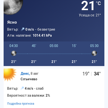
21
°C
Усеща се: 21
°
Ясно
Вятър:
- безветрие
0 m/s
Атм. налягане:
1014.41 hPa
04:30
45'
05:00
15'
05:30
21°
21°
21°
21°
21°
19
°
|
34
°
Днес,
8 авг
Слънчево
Вятър:
4 m/s
- слаб
Вероятност за валежи:
2%
Подробна прогноза