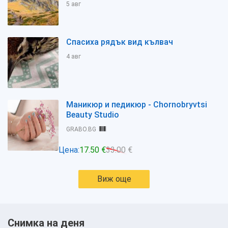
5 авг
Спасиха рядък вид кълвач
4 авг
Маникюр и педикюр - Chornobryvtsi
Beauty Studio
GRABO.BG
Цена:
17.50 €
33.00 €
Виж още
Снимка на деня