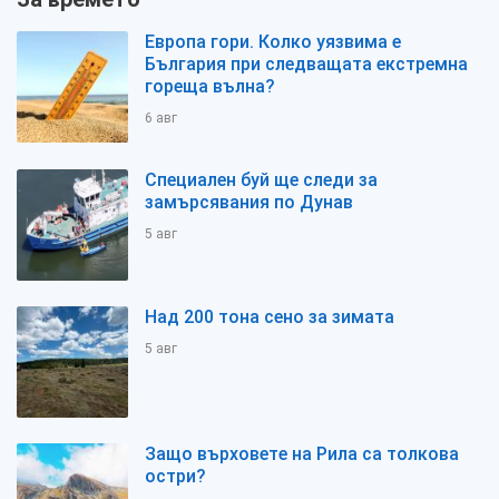
Европа гори. Колко уязвима е
България при следващата екстремна
гореща вълна?
6 авг
Специален буй ще следи за
замърсявания по Дунав
5 авг
Над 200 тона сено за зимата
5 авг
Защо върховете на Рила са толкова
остри?