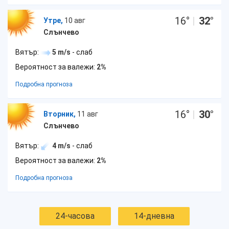
16
°
|
32
°
Утре,
10 авг
Слънчево
Вятър:
5 m/s
- слаб
Вероятност за валежи:
2%
Подробна прогноза
16
°
|
30
°
Вторник,
11 авг
Слънчево
Вятър:
4 m/s
- слаб
Вероятност за валежи:
2%
Подробна прогноза
24-часова
14-дневна