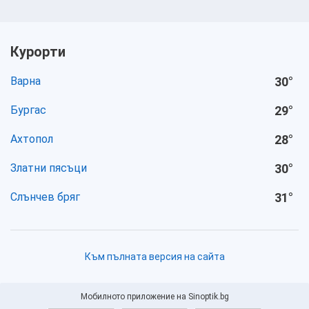
Курорти
Варна
30
°
Бургас
29
°
Ахтопол
28
°
Златни пясъци
30
°
Слънчев бряг
31
°
Към пълната версия на сайта
Мобилното приложение на Sinoptik.bg