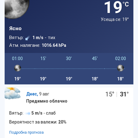
19
°C
Усеща се: 19
°
Ясно
Вятър:
- тих
1 m/s
Атм. налягане:
1016.64 hPa
01:00
15'
30'
45'
02:00
19°
19°
19°
18°
18°
15
°
|
31
°
Днес,
9 авг
Предимно облачно
Вятър:
5 m/s
- слаб
Вероятност за валежи:
20%
Подробна прогноза