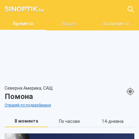
Времето
Видео
За времето
Северна Америка, САЩ
Помона
Отваряй по подразбиране
В момента
По часове
14-дневна