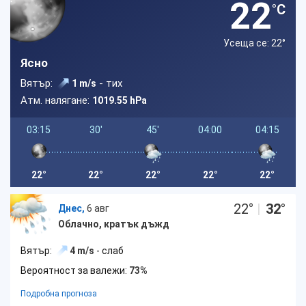
22
°C
Усеща се: 22
°
Ясно
Вятър:
- тих
1 m/s
Атм. налягане:
1019.55 hPa
03:15
30'
45'
04:00
04:15
22°
22°
22°
22°
22°
22
°
|
32
°
Днес,
6 авг
Облачно, кратък дъжд
Вятър:
4 m/s
- слаб
Вероятност за валежи:
73%
Подробна прогноза