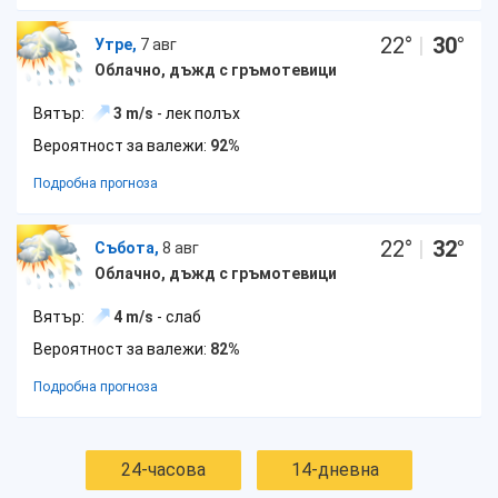
22
°
|
30
°
Утре,
7 авг
Облачно, дъжд с гръмотевици
Вятър:
3 m/s
- лек полъх
Вероятност за валежи:
92%
Подробна прогноза
22
°
|
32
°
Събота,
8 авг
Облачно, дъжд с гръмотевици
Вятър:
4 m/s
- слаб
Вероятност за валежи:
82%
Подробна прогноза
24-часова
14-дневна