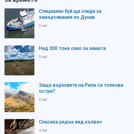
Специален буй ще следи за
замърсявания по Дунав
5 авг
Над 200 тона сено за зимата
5 авг
Защо върховете на Рила са толкова
остри?
5 авг
Спасиха рядък вид кълвач
4 авг