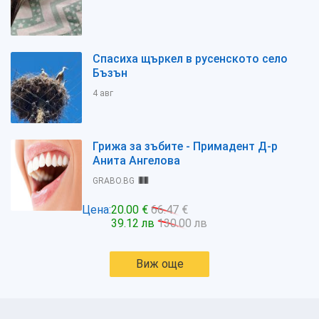
Спасиха щъркел в русенското село
Бъзън
4 авг
Грижа за зъбите - Примадент Д-р
Анита Ангелова
GRABO.BG
Цена:
20.00 €
66.47 €
39.12 лв
130.00 лв
Виж още