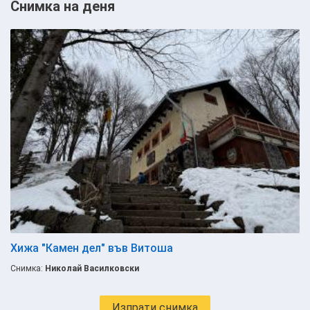
Снимка на деня
Хижа "Камен дел" във Витоша
Снимка:
Николай Василковски
Изпрати снимка