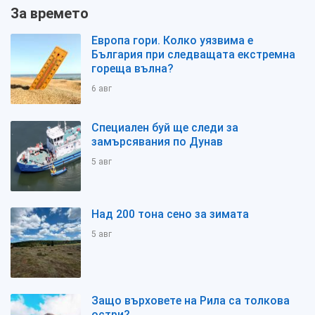
За времето
Европа гори. Колко уязвима е
България при следващата екстремна
гореща вълна?
6 авг
Специален буй ще следи за
замърсявания по Дунав
5 авг
Над 200 тона сено за зимата
5 авг
Защо върховете на Рила са толкова
остри?