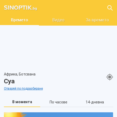
Времето
Видео
За времето
Африка, Ботсвана
Суа
Отваряй по подразбиране
В момента
По часове
14-дневна