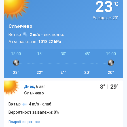
23
°C
Усеща се: 23
°
Слънчево
Вятър:
- лек полъх
2 m/s
Атм. налягане:
1018.22 hPa
18:00
15'
30'
45'
19:00
23°
22°
21°
20°
20°
8
°
|
29
°
Днес,
6 авг
Слънчево
Вятър:
4 m/s
- слаб
Вероятност за валежи:
0%
Подробна прогноза