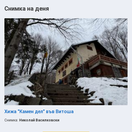
Снимка на деня
Хижа "Камен дел" във Витоша
Снимка:
Николай Василковски