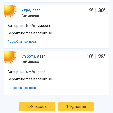
9
°
|
30
°
Утре,
7 авг
Слънчево
Вятър:
6 m/s
- умерен
Вероятност за валежи:
0%
Подробна прогноза
10
°
|
28
°
Събота,
8 авг
Слънчево
Вятър:
4 m/s
- слаб
Вероятност за валежи:
0%
Подробна прогноза
24-часова
14-дневна