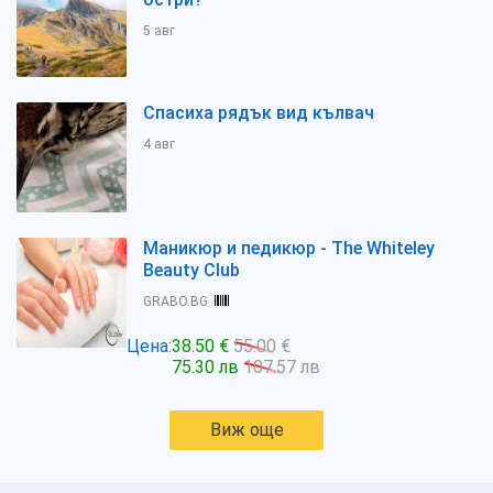
5 авг
Спасиха рядък вид кълвач
4 авг
Маникюр и педикюр - The Whiteley
Beauty Club
GRABO.BG
Цена:
38.50 €
55.00 €
75.30 лв
107.57 лв
Виж още