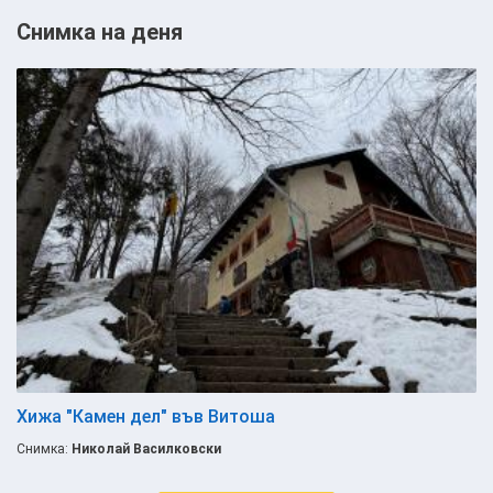
Снимка на деня
Хижа "Камен дел" във Витоша
Снимка:
Николай Василковски