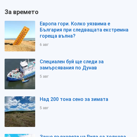
За времето
Европа гори. Колко уязвима е
България при следващата екстремна
гореща вълна?
6 авг
Специален буй ще следи за
замърсявания по Дунав
5 авг
Над 200 тона сено за зимата
5 авг
Защо върховете на Рила са толкова