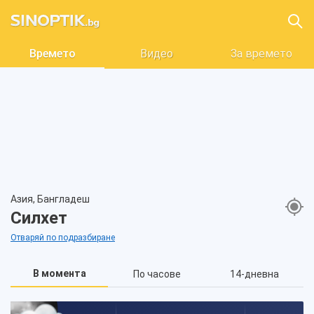
Времето
Видео
За времето
Азия, Бангладеш
Силхет
Отваряй по подразбиране
В момента
По часове
14-дневна