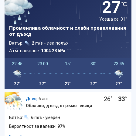
27
°C
Усеща се: 31
°
Променлива облачност и слаби превалявания
от дъжд
Вятър:
- лек полъх
2 m/s
Атм. налягане:
1004.28 hPa
22:45
23:00
15'
30'
23:45
27°
27°
27°
27°
27°
26
°
|
33
°
Днес,
6 авг
Облачно, дъжд с гръмотевици
Вятър:
6 m/s
- умерен
Вероятност за валежи:
97%