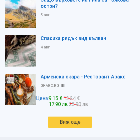
остри?
5 авг
Спасиха рядък вид кълвач
4 авг
Арменска скара - Ресторант Аракс
GRABO.BG
Цена:
9.15 €
13.24 €
17.90 лв
25.90 лв
Виж още