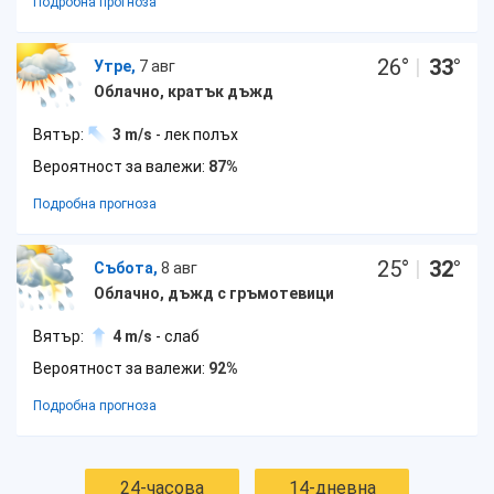
Подробна прогноза
26
°
|
33
°
Утре,
7 авг
Облачно, кратък дъжд
Вятър:
3 m/s
- лек полъх
Вероятност за валежи:
87%
Подробна прогноза
25
°
|
32
°
Събота,
8 авг
Облачно, дъжд с гръмотевици
Вятър:
4 m/s
- слаб
Вероятност за валежи:
92%
Подробна прогноза
24-часова
14-дневна