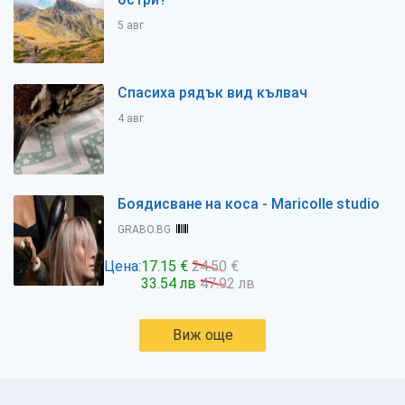
5 авг
Спасиха рядък вид кълвач
4 авг
Боядисване на коса - Maricolle studio
GRABO.BG
Цена:
17.15 €
24.50 €
33.54 лв
47.92 лв
Виж още