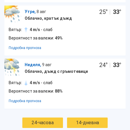
25
°
|
33
°
Утре,
8 авг
Облачно, кратък дъжд
Вятър:
4 m/s
- слаб
Вероятност за валежи:
49%
Подробна прогноза
24
°
|
33
°
Неделя,
9 авг
Облачно, дъжд с гръмотевици
Вятър:
4 m/s
- слаб
Вероятност за валежи:
88%
Подробна прогноза
24-часова
14-дневна