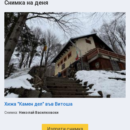
Снимка на деня
Хижа "Камен дел" във Витоша
Снимка:
Николай Василковски
Изпрати снимка