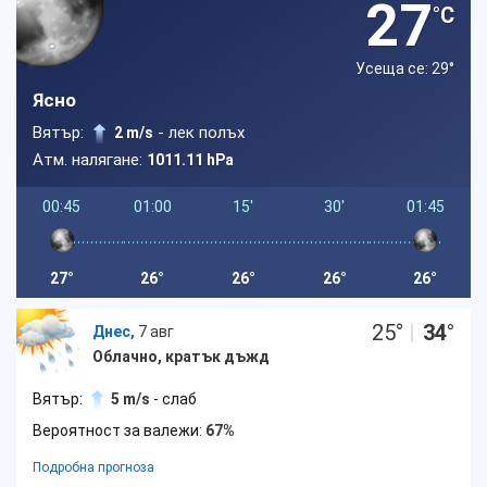
27
°C
Усеща се: 29
°
Ясно
Вятър:
- лек полъх
2 m/s
Атм. налягане:
1011.11 hPa
00:45
01:00
15'
30'
01:45
27°
26°
26°
26°
26°
25
°
|
34
°
Днес,
7 авг
Облачно, кратък дъжд
Вятър:
5 m/s
- слаб
Вероятност за валежи:
67%
Подробна прогноза