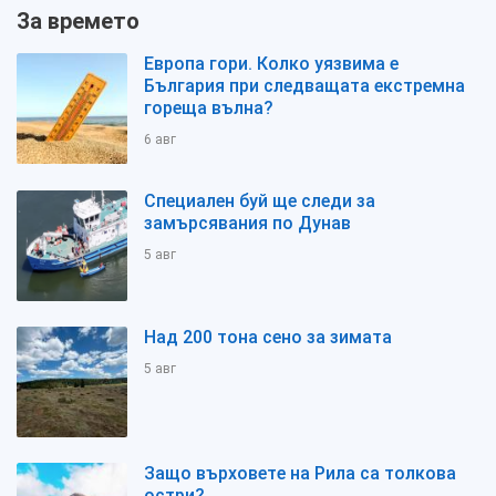
За времето
Европа гори. Колко уязвима е
България при следващата екстремна
гореща вълна?
6 авг
Специален буй ще следи за
замърсявания по Дунав
5 авг
Над 200 тона сено за зимата
5 авг
Защо върховете на Рила са толкова
остри?