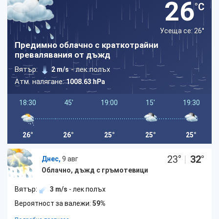
26
°C
Усеща се: 26
°
Предимно облачно с краткотрайни
превалявания от дъжд
Вятър:
- лек полъх
2 m/s
Атм. налягане:
1008.63 hPa
18:30
45'
19:00
15'
19:30
26°
26°
25°
25°
25°
23
°
|
32
°
Днес,
9 авг
Облачно, дъжд с гръмотевици
Вятър:
3 m/s
- лек полъх
Вероятност за валежи:
59%