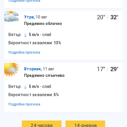
Подробна прогноза
20
°
|
32
°
Утре,
10 авг
Предимно облачно
Вятър:
5 m/s
- слаб
Вероятност за валежи:
13%
Подробна прогноза
17
°
|
29
°
Вторник,
11 авг
Предимно слънчево
Вятър:
5 m/s
- слаб
Вероятност за валежи:
5%
Подробна прогноза
24-часова
14-дневна