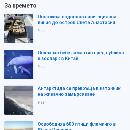
За времето
Положиха подводна навигационна
линия до остров Света Анастасия
9 авг
Показаха бебе ламантин пред публика
в зоопарк в Китай
9 авг
Антарктида се превръща в източник
на живачно замърсяване
9 авг
Освободиха 600 птици фламинго в
Южна Испания