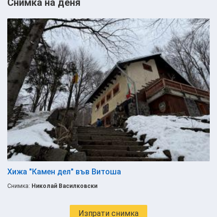
Снимка на деня
Хижа "Камен дел" във Витоша
Снимка:
Николай Василковски
Изпрати снимка