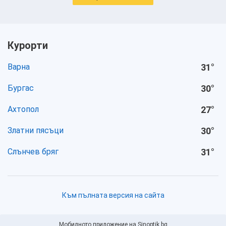
Курорти
Варна
31
°
Бургас
30
°
Ахтопол
27
°
Златни пясъци
30
°
Слънчев бряг
31
°
Към пълната версия на сайта
Мобилното приложение на Sinoptik.bg