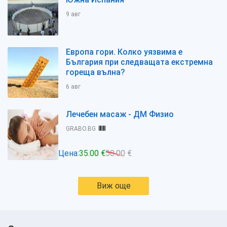
9 авг
Европа гори. Колко уязвима е
България при следващата екстремна
гореща вълна?
6 авг
Лечебен масаж - ДМ Физио
GRABO.BG
Цена:
35.00 €
50.00 €
Виж още