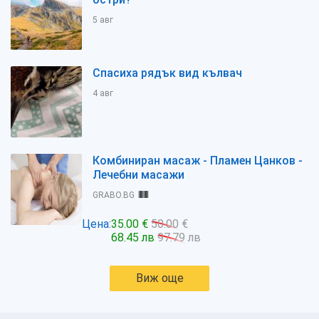
5 авг
Спасиха рядък вид кълвач
4 авг
Комбиниран масаж - Пламен Цанков -
Лечебни масажи
GRABO.BG
Цена:
35.00 €
50.00 €
68.45 лв
97.79 лв
Виж още