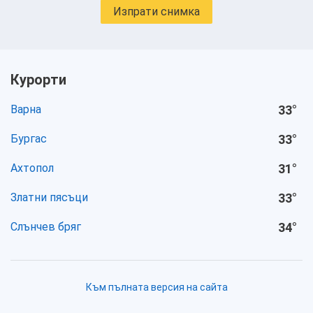
Изпрати снимка
Курорти
Варна
33
°
Бургас
33
°
Ахтопол
31
°
Златни пясъци
33
°
Слънчев бряг
34
°
Към пълната версия на сайта