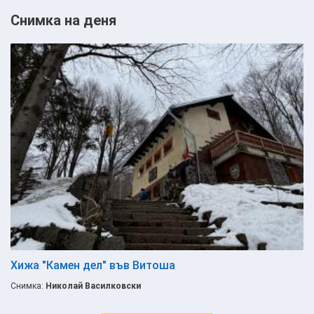
Снимка на деня
Хижа "Камен дел" във Витоша
Снимка:
Николай Василковски