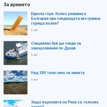
За времето
Европа гори. Колко уязвима е
България при следващата екстремна
гореща вълна?
6 авг
Специален буй ще следи за
замърсявания по Дунав
5 авг
Над 200 тона сено за зимата
5 авг
Защо върховете на Рила са толкова
остри?