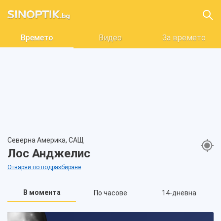
Времето
Видео
За времето
Северна Америка, САЩ
Лос Анджелис
Отваряй по подразбиране
В момента
По часове
14-дневна