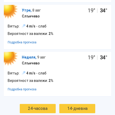
19
°
|
34
°
Утре,
8 авг
Слънчево
Вятър:
4 m/s
- слаб
Вероятност за валежи:
2%
Подробна прогноза
19
°
|
34
°
Неделя,
9 авг
Слънчево
Вятър:
4 m/s
- слаб
Вероятност за валежи:
2%
Подробна прогноза
24-часова
14-дневна