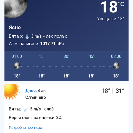
18
°C
Усеща се: 18
°
Ясно
Вятър:
- лек полъх
3 m/s
Атм. налягане:
1017.71 hPa
01:00
15'
30'
45'
02:00
18°
18°
18°
18°
18°
18
°
|
31
°
Днес,
8 авг
Слънчево
Вятър:
5 m/s
- слаб
Вероятност за валежи:
2%
Подробна прогноза