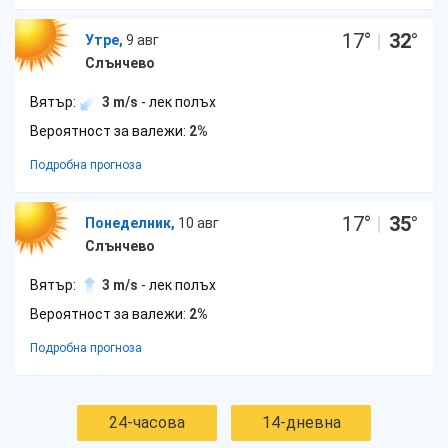
17
°
|
32
°
Утре,
9 авг
Слънчево
Вятър:
3 m/s
- лек полъх
Вероятност за валежи:
2%
Подробна прогноза
17
°
|
35
°
Понеделник,
10 авг
Слънчево
Вятър:
3 m/s
- лек полъх
Вероятност за валежи:
2%
Подробна прогноза
24-часова
14-дневна