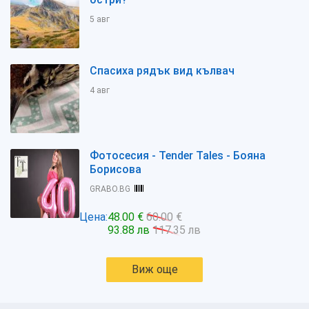
5 авг
Спасиха рядък вид кълвач
4 авг
Фотосесия - Tender Tales - Бояна
Борисова
GRABO.BG
Цена:
48.00 €
60.00 €
93.88 лв
117.35 лв
Виж още