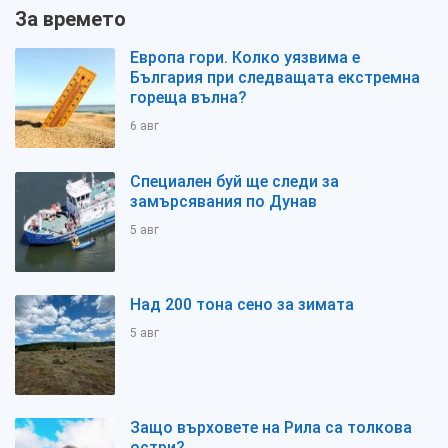
За времето
Европа гори. Колко уязвима е
България при следващата екстремна
гореща вълна?
6 авг
Специален буй ще следи за
замърсявания по Дунав
5 авг
Над 200 тона сено за зимата
5 авг
Защо върховете на Рила са толкова
остри?