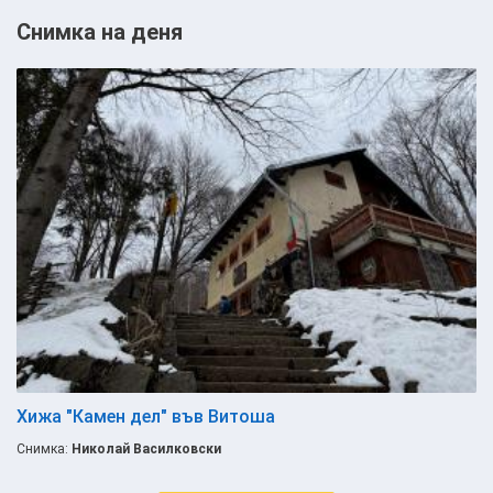
Снимка на деня
Хижа "Камен дел" във Витоша
Снимка:
Николай Василковски