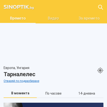
Времето
Видео
За времето
Европа, Унгария
Тарналелес
Отваряй по подразбиране
В момента
По часове
14-дневна