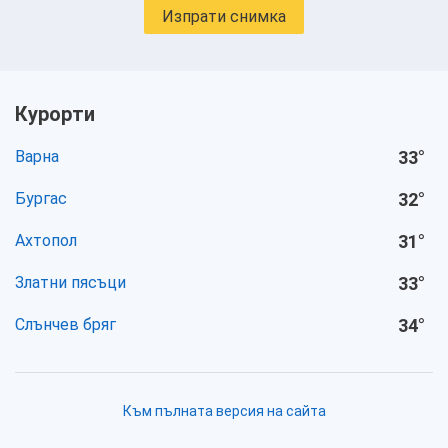
Изпрати снимка
Курорти
Варна
33
°
Бургас
32
°
Ахтопол
31
°
Златни пясъци
33
°
Слънчев бряг
34
°
Към пълната версия на сайта