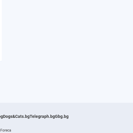
bg
Dogs&Cats.bg
Telegraph.bg
Gbg.bg
 Foreca