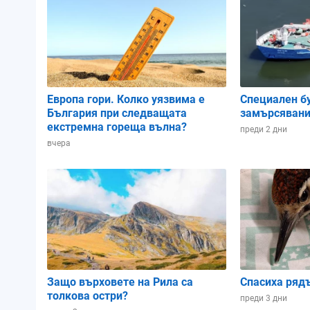
Атмосферно налягане:
1012.92 hPa
1013.12 hPa
1013.24 
Влажност:
82%
82%
81%
Европа гори. Колко уязвима е
Специален б
България при следващата
замърсявани
Облачност:
23%
7%
9%
екстремна гореща вълна?
преди 2 дни
вчера
02:00
05:00
08:00
Защо върховете на Рила са
Спасиха ряд
толкова остри?
преди 3 дни