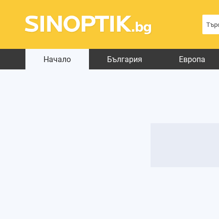
Начало
България
Европа