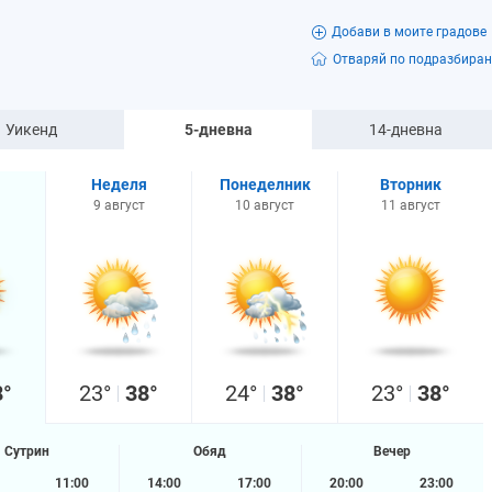
Добави в моите градове
Отваряй по подразбиран
Уикенд
5-дневна
14-дневна
Неделя
Понеделник
Вторник
9 август
10 август
11 август
8°
23°
38°
24°
38°
23°
38°
Сутрин
Обяд
Вечер
11:00
14:00
17:00
20:00
23:00