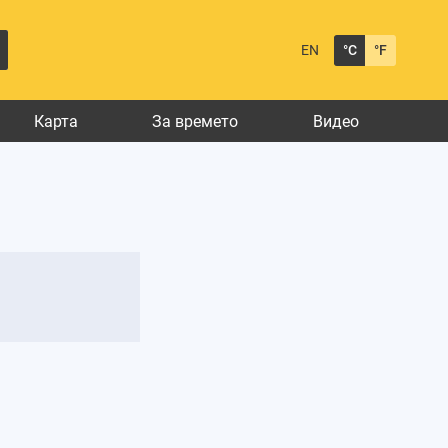
EN
°C
°F
Карта
За времето
Видео