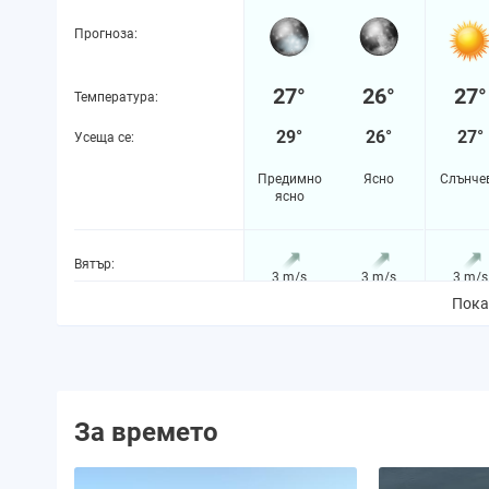
Прогноза:
27°
26°
27°
Температура:
29°
26°
27°
Усеща се:
Предимно
Ясно
Слънче
ясно
Вятър:
3 m/s
3 m/s
3 m/s
Пока
Вероятност за валежи:
2%
2%
3%
Количество валежи:
0.0 mm
0.0 mm
0.0 m
За времето
Вероятност за буря:
0%
0%
0%