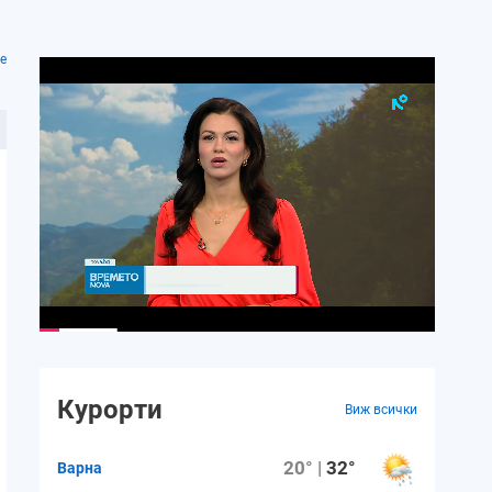
е
Курорти
Виж всички
20° |
32°
Варна