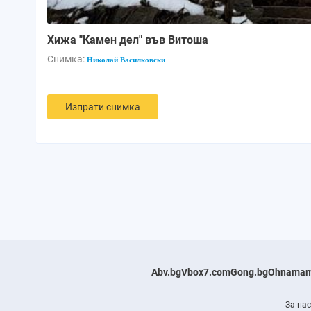
Хижа "Камен дел" във Витоша
Снимка:
Николай Василковски
Изпрати снимка
Abv.bg
Vbox7.com
Gong.bg
Ohnamam
За нас