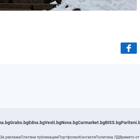
a.bg
Grabo.bg
Edna.bg
Vesti.bg
Nova.bg
Carmarket.bg
BISS.bg
Pariteni.
За реклама
Платени публикации
Портфолио
Контакти
Политика ЛД
Времето от