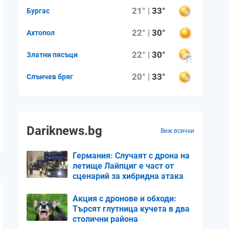
21° |
33°
Бургас
22° |
30°
Ахтопол
22° |
30°
Златни пясъци
20° |
33°
Слънчев бряг
Dariknews.bg
Виж всички
Германия: Случаят с дрона на
летище Лайпциг е част от
сценарий за хибридна атака
Акция с дронове и обходи:
Търсят глутница кучета в два
столични района