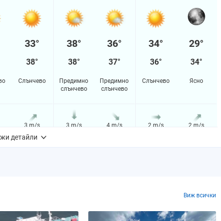
33°
38°
36°
34°
29°
38°
38°
37°
36°
34°
во
Слънчево
Предимно
Предимно
Слънчево
Ясно
слънчево
слънчево
3 m/s
3 m/s
4 m/s
2 m/s
2 m/s
жи детайли
2%
16%
35%
34%
11%
m
0.0 mm
0.0 mm
0.1 mm
0.0 mm
0.0 mm
Виж всички
0%
56.2981%
49.1331%
0%
0%