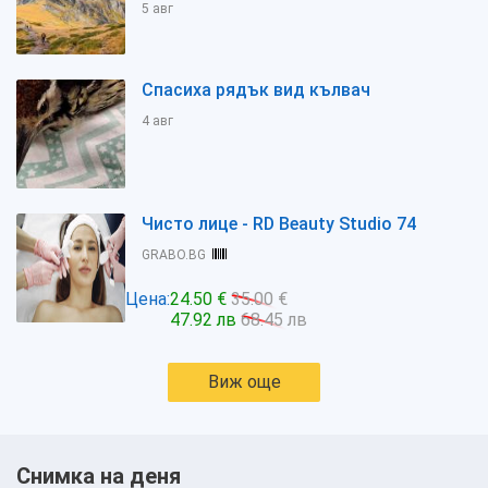
5 авг
Спасиха рядък вид кълвач
4 авг
Чисто лице - RD Beauty Studio 74
GRABO.BG
Цена:
24.50 €
35.00 €
47.92 лв
68.45 лв
Виж още
Снимка на деня