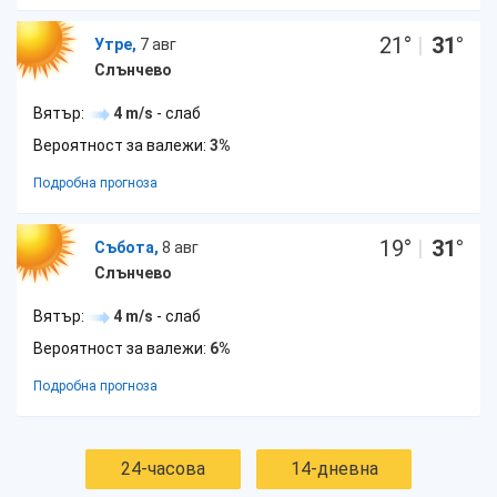
21
°
|
31
°
Утре,
7 авг
Слънчево
Вятър:
4 m/s
- слаб
Вероятност за валежи:
3%
Подробна прогноза
19
°
|
31
°
Събота,
8 авг
Слънчево
Вятър:
4 m/s
- слаб
Вероятност за валежи:
6%
Подробна прогноза
24-часова
14-дневна