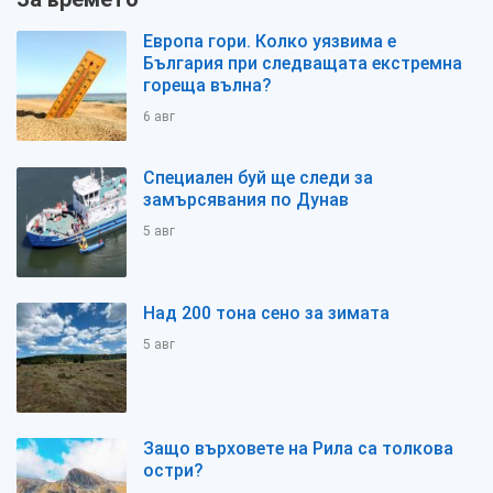
Европа гори. Колко уязвима е
България при следващата екстремна
гореща вълна?
6 авг
Специален буй ще следи за
замърсявания по Дунав
5 авг
Над 200 тона сено за зимата
5 авг
Защо върховете на Рила са толкова
остри?