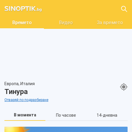
Времето
Видео
За времето
Европа, Италия
Тинура
Отваряй по подразбиране
В момента
По часове
14-дневна