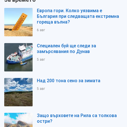
Европа гори. Колко уязвима е
България при следващата екстремна
гореща вълна?
6 авг
Специален буй ще следи за
замърсявания по Дунав
5 авг
Над 200 тона сено за зимата
5 авг
Защо върховете на Рила са толкова
остри?