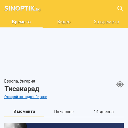
Времето
Видео
За времето
Европа, Унгария
Тисакарад
Отваряй по подразбиране
В момента
По часове
14-дневна