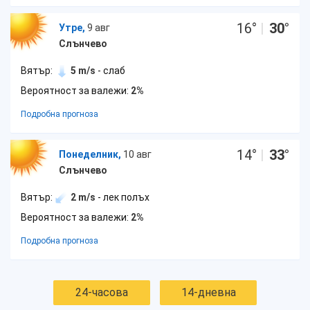
16
°
|
30
°
Утре,
9 авг
Слънчево
Вятър:
5 m/s
- слаб
Вероятност за валежи:
2%
Подробна прогноза
14
°
|
33
°
Понеделник,
10 авг
Слънчево
Вятър:
2 m/s
- лек полъх
Вероятност за валежи:
2%
Подробна прогноза
24-часова
14-дневна