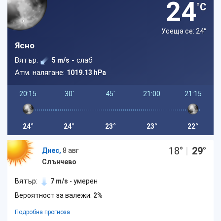
24
°C
Усеща се: 24
°
Ясно
Вятър:
- слаб
5 m/s
Атм. налягане:
1019.13 hPa
20:15
30'
45'
21:00
21:15
24°
24°
23°
23°
22°
18
°
|
29
°
Днес,
8 авг
Слънчево
Вятър:
7 m/s
- умерен
Вероятност за валежи:
2%
Подробна прогноза