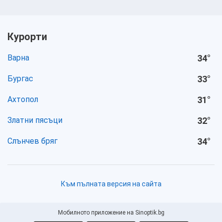
Курорти
Варна
34
°
Бургас
33
°
Ахтопол
31
°
Златни пясъци
32
°
Слънчев бряг
34
°
Към пълната версия на сайта
Мобилното приложение на Sinoptik.bg