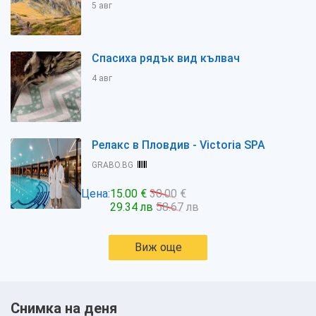
5 авг
Спасиха рядък вид кълвач
4 авг
Релакс в Пловдив - Victoria SPA
GRABO.BG
Цена:
15.00 €
30.00 €
29.34 лв
58.67 лв
Виж още
Снимка на деня