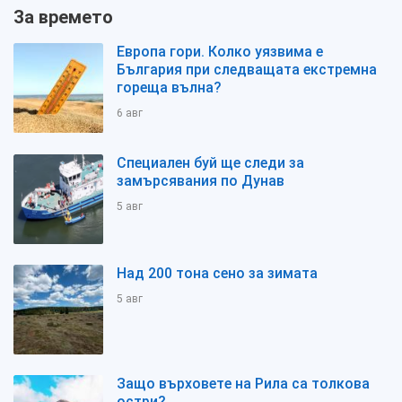
За времето
Европа гори. Колко уязвима е
България при следващата екстремна
гореща вълна?
6 авг
Специален буй ще следи за
замърсявания по Дунав
5 авг
Над 200 тона сено за зимата
5 авг
Защо върховете на Рила са толкова
остри?