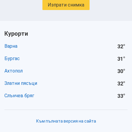
Изпрати снимка
Курорти
Варна
32
°
Бургас
31
°
Ахтопол
30
°
Златни пясъци
32
°
Слънчев бряг
33
°
Към пълната версия на сайта