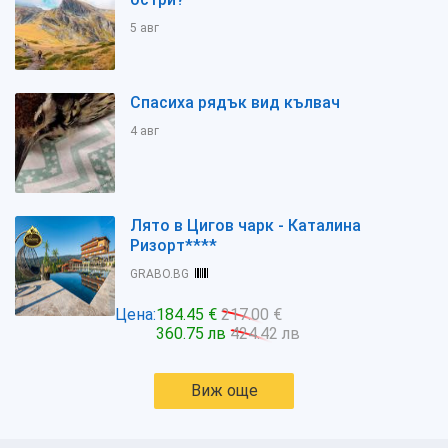
5 авг
Спасиха рядък вид кълвач
4 авг
Лято в Цигов чарк - Каталина
Ризорт****
GRABO.BG
Цена:
184.45 €
217.00 €
360.75 лв
424.42 лв
Виж още