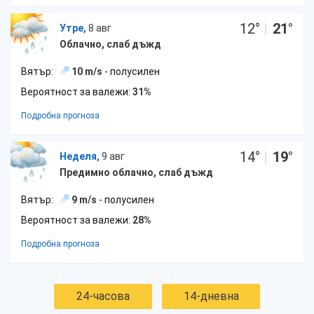
12
°
|
21
°
Утре,
8 авг
Облачно, слаб дъжд
Вятър:
10 m/s
- полусилен
Вероятност за валежи:
31%
Подробна прогноза
14
°
|
19
°
Неделя,
9 авг
Предимно облачно, слаб дъжд
Вятър:
9 m/s
- полусилен
Вероятност за валежи:
28%
Подробна прогноза
24-часова
14-дневна