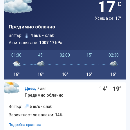
17
°C
Усеща се: 17
°
Предимно облачно
Вятър:
- слаб
4 m/s
Атм. налягане:
1007.17 hPa
01:30
45'
02:00
15'
02:30
16°
16°
16°
16°
16°
14
°
|
19
°
Днес,
7 авг
Предимно облачно
Вятър:
5 m/s
- слаб
Вероятност за валежи:
14%
Подробна прогноза