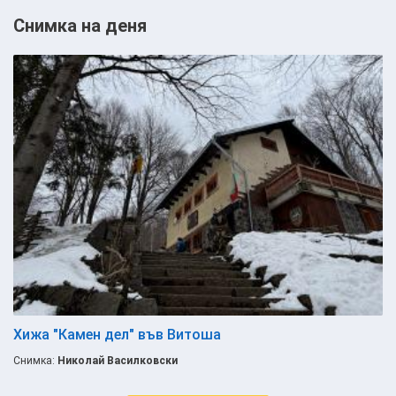
Снимка на деня
Хижа "Камен дел" във Витоша
Снимка:
Николай Василковски