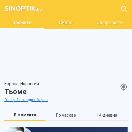
Времето
Видео
За времето
Европа, Норвегия
Тьоме
Отваряй по подразбиране
В момента
По часове
14-дневна