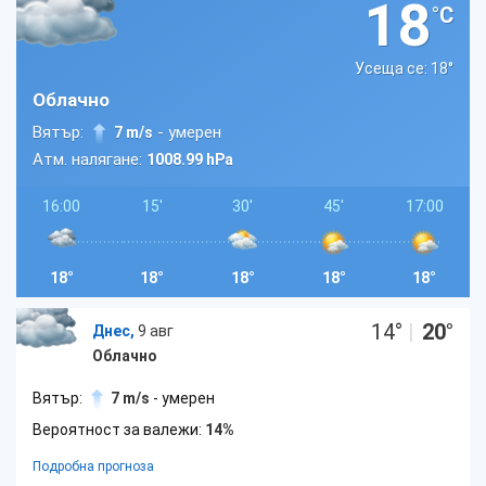
18
°C
Усеща се: 18
°
Облачно
Вятър:
- умерен
7 m/s
Атм. налягане:
1008.99 hPa
16:00
15'
30'
45'
17:00
18°
18°
18°
18°
18°
14
°
|
20
°
Днес,
9 авг
Облачно
Вятър:
7 m/s
- умерен
Вероятност за валежи:
14%
Подробна прогноза