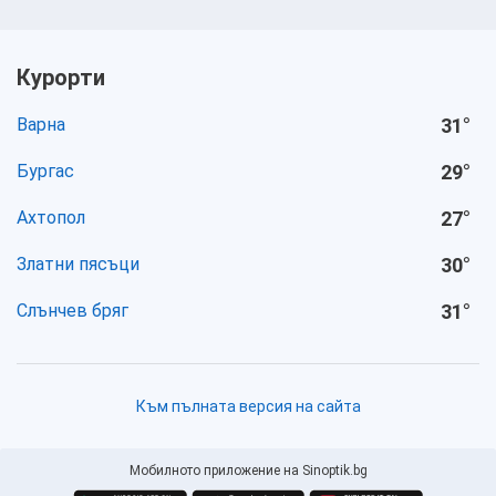
Курорти
Варна
31
°
Бургас
29
°
Ахтопол
27
°
Златни пясъци
30
°
Слънчев бряг
31
°
Към пълната версия на сайта
Мобилното приложение на Sinoptik.bg