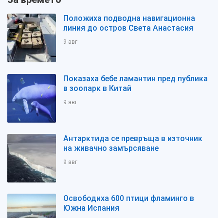
Положиха подводна навигационна
линия до остров Света Анастасия
9 авг
Показаха бебе ламантин пред публика
в зоопарк в Китай
9 авг
Антарктида се превръща в източник
на живачно замърсяване
9 авг
Освободиха 600 птици фламинго в
Южна Испания