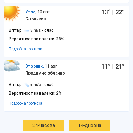
13
°
|
22
°
Утре,
10 авг
Слънчево
Вятър:
5 m/s
- слаб
Вероятност за валежи:
26%
Подробна прогноза
11
°
|
21
°
Вторник,
11 авг
Предимно облачно
Вятър:
5 m/s
- слаб
Вероятност за валежи:
2%
Подробна прогноза
24-часова
14-дневна