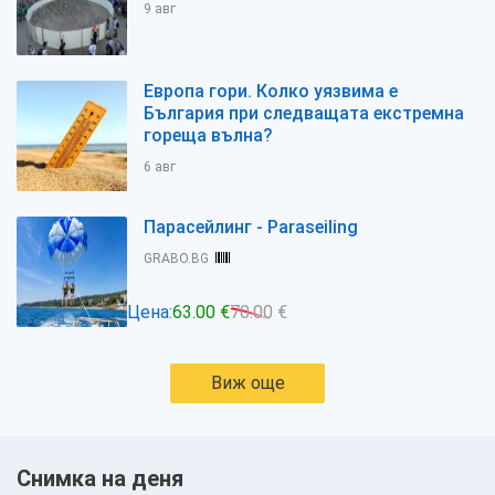
9 авг
Европа гори. Колко уязвима е
България при следващата екстремна
гореща вълна?
6 авг
Парасейлинг - Paraseiling
GRABO.BG
Цена:
63.00 €
70.00 €
Виж още
Снимка на деня