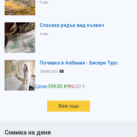
5 авг
Спасиха рядък вид кълвач
4 авг
Почивка в Албания - Бисери Турс
GRABO.BG
Цена:
399.00 €
420.00 €
Виж още
Снимка на деня