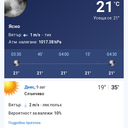
21
°C
Усеща се: 21
°
Ясно
Вятър:
- тих
1 m/s
Атм. налягане:
1017.38 hPa
03:30
45'
04:00
15'
04:30
21°
21°
21°
21°
21°
19
°
|
35
°
Днес,
9 авг
Слънчево
Вятър:
2 m/s
- лек полъх
Вероятност за валежи:
10%
Подробна прогноза