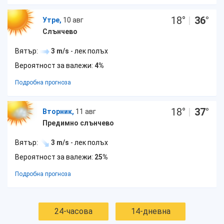
18
°
|
36
°
Утре,
10 авг
Слънчево
Вятър:
3 m/s
- лек полъх
Вероятност за валежи:
4%
Подробна прогноза
18
°
|
37
°
Вторник,
11 авг
Предимно слънчево
Вятър:
3 m/s
- лек полъх
Вероятност за валежи:
25%
Подробна прогноза
24-часова
14-дневна