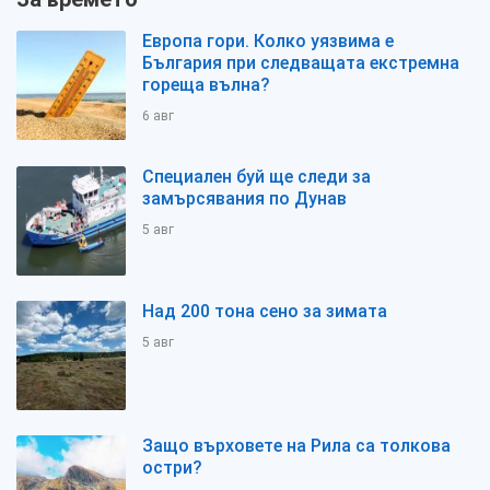
Европа гори. Колко уязвима е
България при следващата екстремна
гореща вълна?
6 авг
Специален буй ще следи за
замърсявания по Дунав
5 авг
Над 200 тона сено за зимата
5 авг
Защо върховете на Рила са толкова
остри?