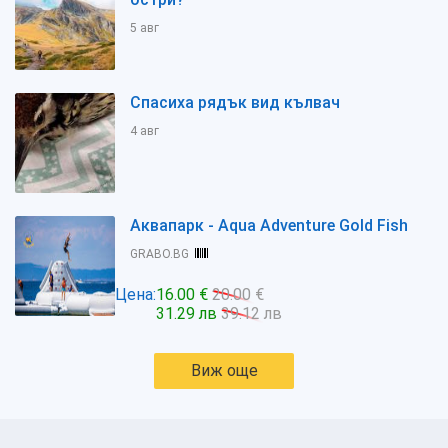
5 авг
Спасиха рядък вид кълвач
4 авг
Аквапарк - Aqua Adventure Gold Fish
GRABO.BG
Цена:
16.00 €
20.00 €
31.29 лв
39.12 лв
Виж още