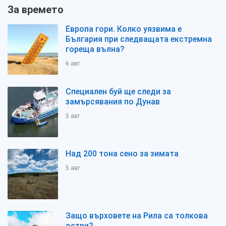
За времето
Европа гори. Колко уязвима е
България при следващата екстремна
гореща вълна?
6 авг
Специален буй ще следи за
замърсявания по Дунав
5 авг
Над 200 тона сено за зимата
5 авг
Защо върховете на Рила са толкова
остри?