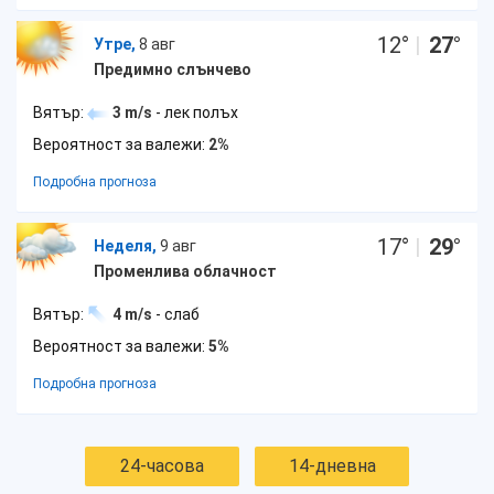
12
°
|
27
°
Утре,
8 авг
Предимно слънчево
Вятър:
3 m/s
- лек полъх
Вероятност за валежи:
2%
Подробна прогноза
17
°
|
29
°
Неделя,
9 авг
Променлива облачност
Вятър:
4 m/s
- слаб
Вероятност за валежи:
5%
Подробна прогноза
24-часова
14-дневна