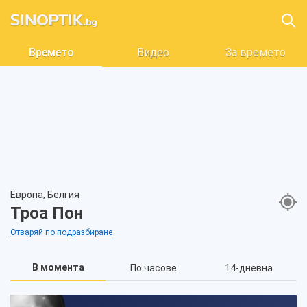
Времето
Видео
За времето
Европа, Белгия
Троа Пон
Отваряй по подразбиране
В момента
По часове
14-дневна