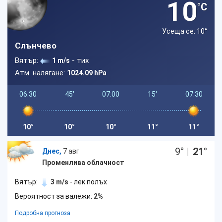
10
°C
Усеща се: 10
°
Слънчево
Вятър:
- тих
1 m/s
Атм. налягане:
1024.09 hPa
06:30
45'
07:00
15'
07:30
10°
10°
10°
11°
11°
9
°
|
21
°
Днес,
7 авг
Променлива облачност
Вятър:
3 m/s
- лек полъх
Вероятност за валежи:
2%
Подробна прогноза