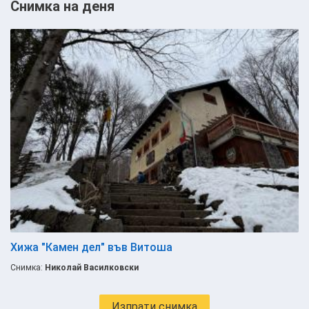
Снимка на деня
Хижа "Камен дел" във Витоша
Снимка:
Николай Василковски
Изпрати снимка