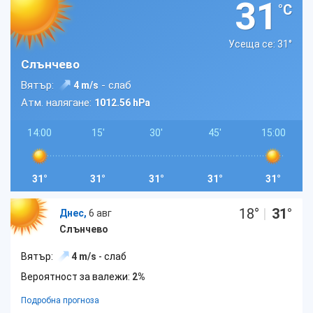
31
°C
Усеща се: 31
°
Слънчево
Вятър:
- слаб
4 m/s
Атм. налягане:
1012.56 hPa
14:00
15'
30'
45'
15:00
31°
31°
31°
31°
31°
18
°
|
31
°
Днес,
6 авг
Слънчево
Вятър:
4 m/s
- слаб
Вероятност за валежи:
2%
Подробна прогноза