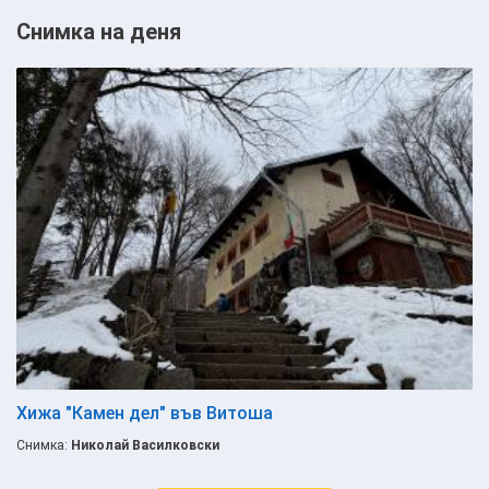
Снимка на деня
Хижа "Камен дел" във Витоша
Снимка:
Николай Василковски