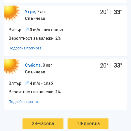
20
°
|
33
°
Утре,
7 авг
Слънчево
Вятър:
3 m/s
- лек полъх
Вероятност за валежи:
2%
Подробна прогноза
20
°
|
33
°
Събота,
8 авг
Слънчево
Вятър:
4 m/s
- слаб
Вероятност за валежи:
2%
Подробна прогноза
24-часова
14-дневна