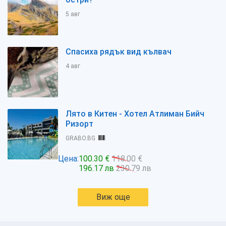
5 авг
Спасиха рядък вид кълвач
4 авг
Лято в Китен - Хотел Атлиман Бийч
Ризорт
GRABO.BG
Цена:
100.30 €
118.00 €
196.17 лв
230.79 лв
Виж още