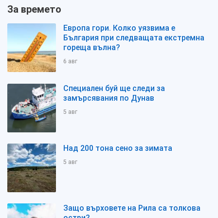
За времето
Европа гори. Колко уязвима е
България при следващата екстремна
гореща вълна?
6 авг
Специален буй ще следи за
замърсявания по Дунав
5 авг
Над 200 тона сено за зимата
5 авг
Защо върховете на Рила са толкова
остри?