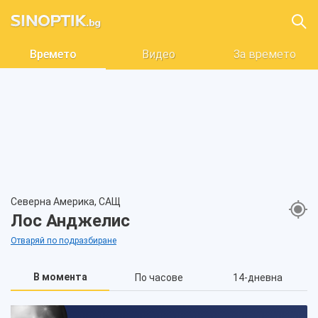
Времето
Видео
За времето
Северна Америка, САЩ
Лос Анджелис
Отваряй по подразбиране
В момента
По часове
14-дневна