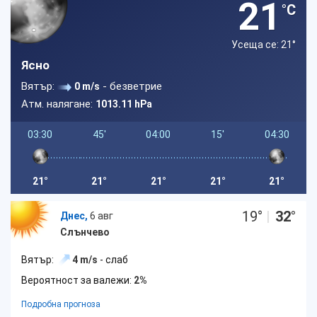
21
°C
Усеща се: 21
°
Ясно
Вятър:
- безветрие
0 m/s
Атм. налягане:
1013.11 hPa
03:30
45'
04:00
15'
04:30
21°
21°
21°
21°
21°
19
°
|
32
°
Днес,
6 авг
Слънчево
Вятър:
4 m/s
- слаб
Вероятност за валежи:
2%
Подробна прогноза