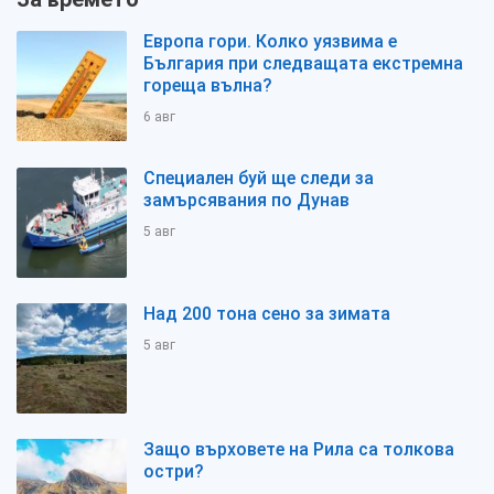
Европа гори. Колко уязвима е
България при следващата екстремна
гореща вълна?
6 авг
Специален буй ще следи за
замърсявания по Дунав
5 авг
Над 200 тона сено за зимата
5 авг
Защо върховете на Рила са толкова
остри?