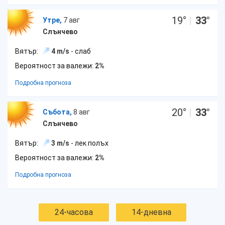
19
°
|
33
°
Утре,
7 авг
Слънчево
Вятър:
4 m/s
- слаб
Вероятност за валежи:
2%
Подробна прогноза
20
°
|
33
°
Събота,
8 авг
Слънчево
Вятър:
3 m/s
- лек полъх
Вероятност за валежи:
2%
Подробна прогноза
24-часова
14-дневна