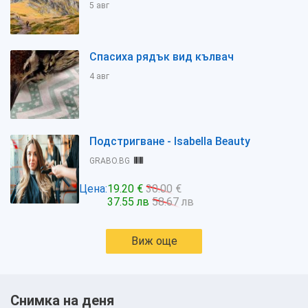
5 авг
Спасиха рядък вид кълвач
4 авг
Подстригване - Isabella Beauty
GRABO.BG
Цена:
19.20 €
30.00 €
37.55 лв
58.67 лв
Виж още
Снимка на деня