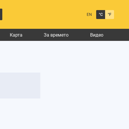
EN
°C
°F
Карта
За времето
Видео