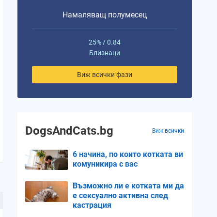
Намаляващ полумесец
25% / 0.84
Близнаци
Виж всички фази
DogsAndCats.bg
Виж всички
6 начина, по които котката ви
комуникира с вас
Възможно ли е котката ми да
е сексуално активна след
кастрация