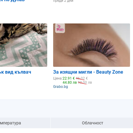
преди 2 дни
ък вид кълвач
За изящни мигли - Beauty Zone
Цена:
22.91 €
46.02 €
44.80 лв
90.00 лв
Grabo.bg
емпература
Облачност