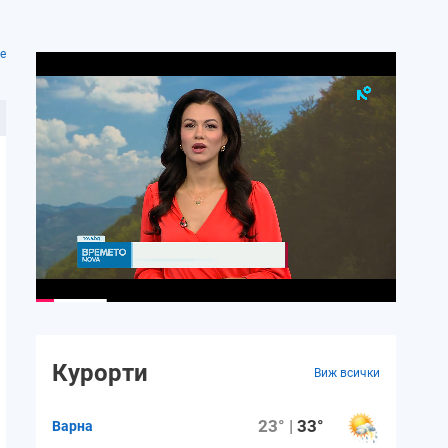
е
Курорти
Виж всички
23° |
33°
Варна