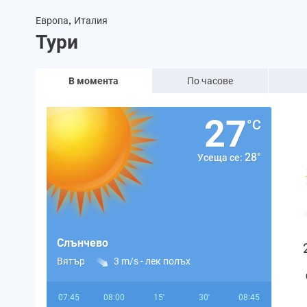
,
Европа
Италия
Тури
В момента
По часове
27
°C
28°
Усеща се:
Слънчево
Вятър
3 m/s -
лек полъх
07:45
08:00
15'
30'
08:45