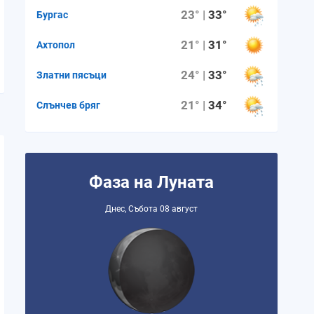
23° |
33°
Бургас
21° |
31°
Ахтопол
24° |
33°
Златни пясъци
21° |
34°
Слънчев бряг
Фаза на Луната
Днес, Събота 08 август