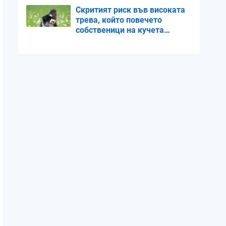
Скритият риск във високата
трева, който повечето
собственици на кучета
пренебрегват