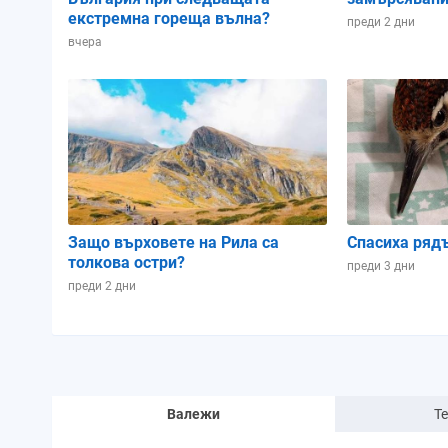
екстремна гореща вълна?
преди 2 дни
вчера
Защо върховете на Рила са
Спасиха ряд
толкова остри?
преди 3 дни
преди 2 дни
Валежи
Т