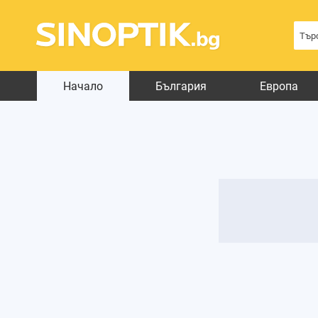
Начало
България
Европа