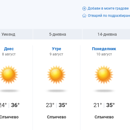
Добави в моите градове
Отваряй по подразбиран
Уикенд
5-дневна
14-дневна
Днес
Утре
Понеделник
8 август
9 август
10 август
24°
|
36°
23°
|
35°
21°
|
35°
Слънчево
Слънчево
Слънчево