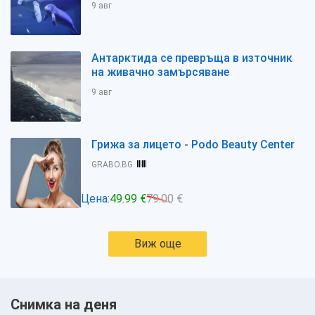
9 авг
Антарктида се превръща в източник
на живачно замърсяване
9 авг
Грижа за лицето - Podo Beauty Center
GRABO.BG
Цена:
49.99 €
79.00 €
Виж още
Снимка на деня