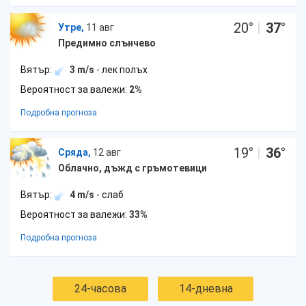
20
°
|
37
°
Утре,
11 авг
Предимно слънчево
Вятър:
3 m/s
- лек полъх
Вероятност за валежи:
2%
Подробна прогноза
19
°
|
36
°
Сряда,
12 авг
Облачно, дъжд с гръмотевици
Вятър:
4 m/s
- слаб
Вероятност за валежи:
33%
Подробна прогноза
24-часова
14-дневна