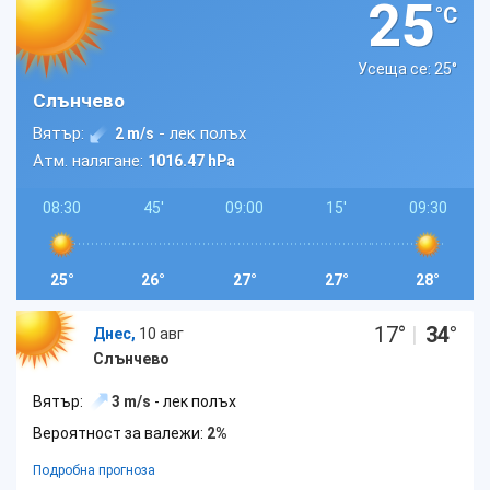
25
°C
Усеща се: 25
°
Слънчево
Вятър:
- лек полъх
2 m/s
Атм. налягане:
1016.47 hPa
08:30
45'
09:00
15'
09:30
25°
26°
27°
27°
28°
17
°
|
34
°
Днес,
10 авг
Слънчево
Вятър:
3 m/s
- лек полъх
Вероятност за валежи:
2%
Подробна прогноза