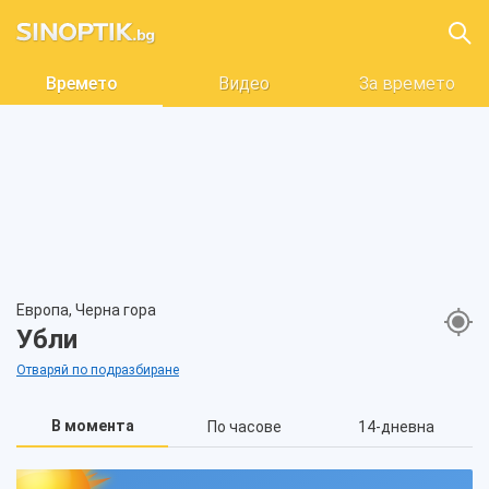
Времето
Видео
За времето
Европа, Черна гора
Убли
Отваряй по подразбиране
В момента
По часове
14-дневна