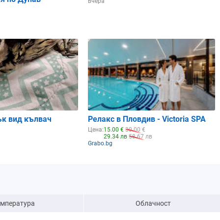
вчера
ък вид кълвач
Релакс в Пловдив - Victoria SPA
Цена:
15.00 €
30.00 €
29.34 лв
58.67 лв
Grabo.bg
емпература
Облачност