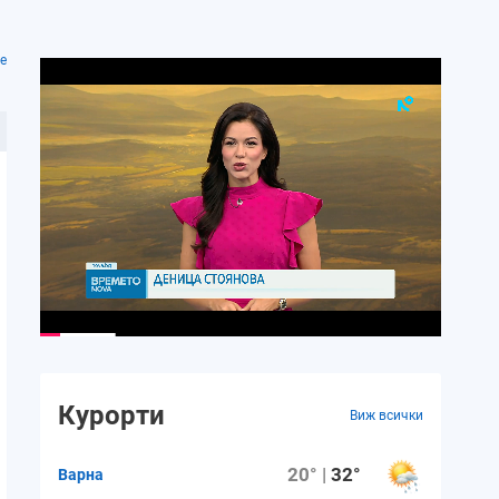
е
Курорти
Виж всички
20° |
32°
Варна