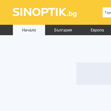
Начало
България
Европа