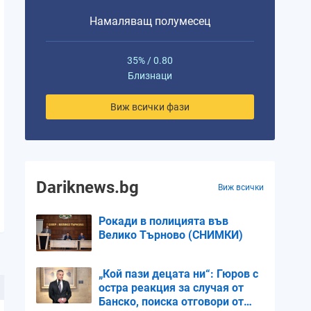
Намаляващ полумесец
35% / 0.80
Близнаци
Виж всички фази
Dariknews.bg
Виж всички
Рокади в полицията във
Велико Търново (СНИМКИ)
„Кой пази децата ни“: Гюров с
остра реакция за случая от
Банско, поиска отговори от