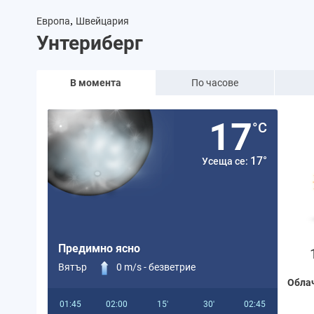
,
Европа
Швейцария
Унтериберг
В момента
По часове
17
°C
17°
Усеща се:
Предимно ясно
Вятър
0 m/s -
безветрие
Обла
01:45
02:00
15'
30'
02:45