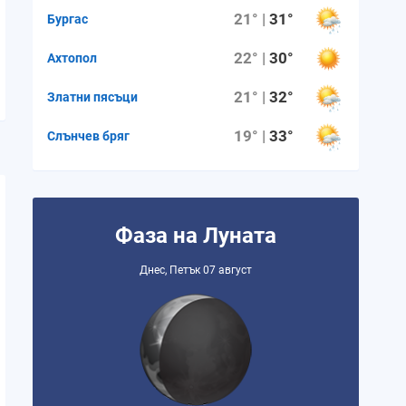
21° |
31°
Бургас
22° |
30°
Ахтопол
21° |
32°
Златни пясъци
19° |
33°
Слънчев бряг
Фаза на Луната
Днес, Петък 07 август