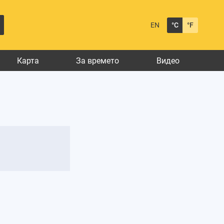
EN
°C
°F
Карта
За времето
Видео