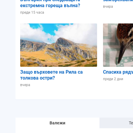
екстремна гореща вълна?
вчера
преди 15 часа
Защо върховете на Рила са
Спасиха ряд
толкова остри?
преди 2 дни
вчера
Валежи
Т