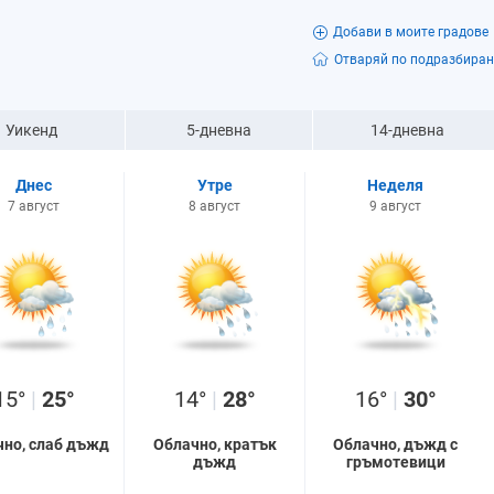
Добави в моите градове
Отваряй по подразбиран
Уикенд
5-дневна
14-дневна
Днес
Утре
Неделя
7 август
8 август
9 август
15°
|
25°
14°
|
28°
16°
|
30°
чно, слаб дъжд
Облачно, кратък
Облачно, дъжд с
дъжд
гръмотевици