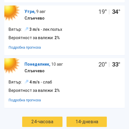
19
°
|
34
°
Утре,
9 авг
Слънчево
Вятър:
3 m/s
- лек полъх
Вероятност за валежи:
2%
Подробна прогноза
20
°
|
33
°
Понеделник,
10 авг
Слънчево
Вятър:
4 m/s
- слаб
Вероятност за валежи:
2%
Подробна прогноза
24-часова
14-дневна