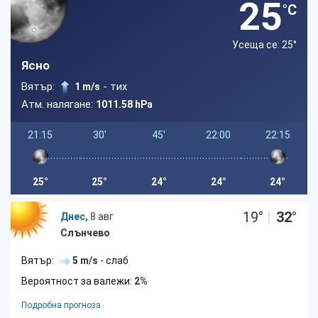
25
°C
Усеща се: 25
°
Ясно
Вятър:
- тих
1 m/s
Атм. налягане:
1011.58 hPa
21:15
30'
45'
22:00
22:15
25°
25°
24°
24°
24°
19
°
|
32
°
Днес,
8 авг
Слънчево
Вятър:
5 m/s
- слаб
Вероятност за валежи:
2%
Подробна прогноза