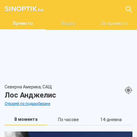
Времето
Видео
За времето
Северна Америка, САЩ
Лос Анджелис
Отваряй по подразбиране
В момента
По часове
14-дневна