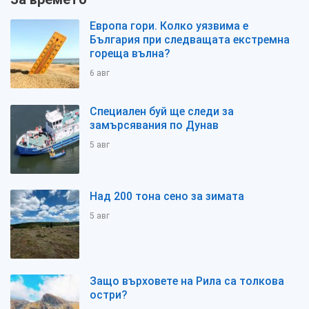
Европа гори. Колко уязвима е
България при следващата екстремна
гореща вълна?
6 авг
Специален буй ще следи за
замърсявания по Дунав
5 авг
Над 200 тона сено за зимата
5 авг
Защо върховете на Рила са толкова
остри?