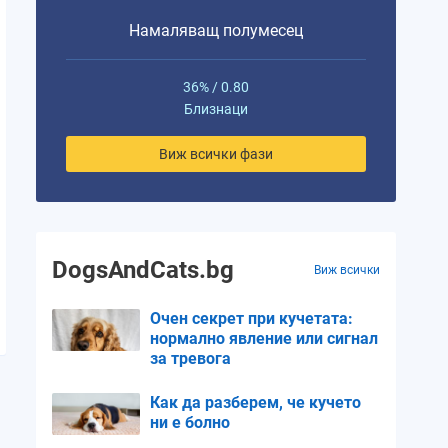
Намаляващ полумесец
36% / 0.80
Близнаци
Виж всички фази
DogsAndCats.bg
Виж всички
Очен секрет при кучетата:
нормално явление или сигнал
за тревога
Как да разберем, че кучето
ни е болно