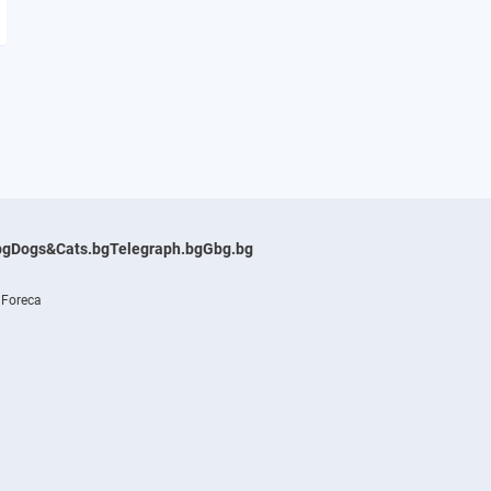
bg
Dogs&Cats.bg
Telegraph.bg
Gbg.bg
 Foreca