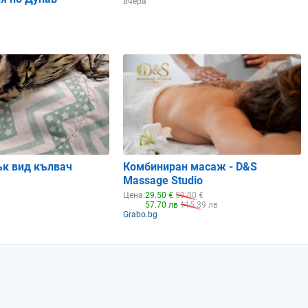
вчера
ък вид кълвач
Комбиниран масаж - D&S
Massage Studio
Цена:
29.50 €
59.00 €
57.70 лв
115.39 лв
Grabo.bg