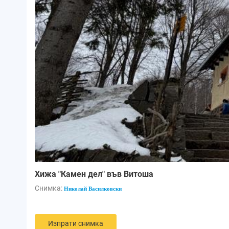
Хижа "Камен дел" във Витоша
Снимка:
Николай Василковски
Изпрати снимка