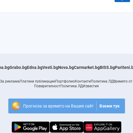
a.bg
Grabo.bg
Edna.bg
Vesti.bg
Nova.bg
Carmarket.bg
BISS.bg
Pariteni.
За реклама
Платени публикации
Портфолио
Контакти
Политика ЛД
Времето от
Поверителност
Политика ЛД
Известия
Прогноза за времето на Вашия сайт
Вземи тук