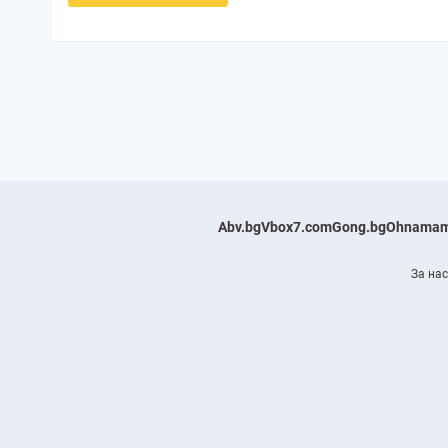
Abv.bg
Vbox7.com
Gong.bg
Ohnamam
За нас