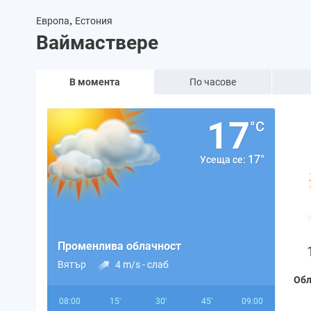
,
Европа
Естония
Ваймаствере
В момента
По часове
17
°C
17°
Усеща се:
Променлива облачност
Вятър
4 m/s -
слаб
Обл
08:00
15'
30'
45'
09:00