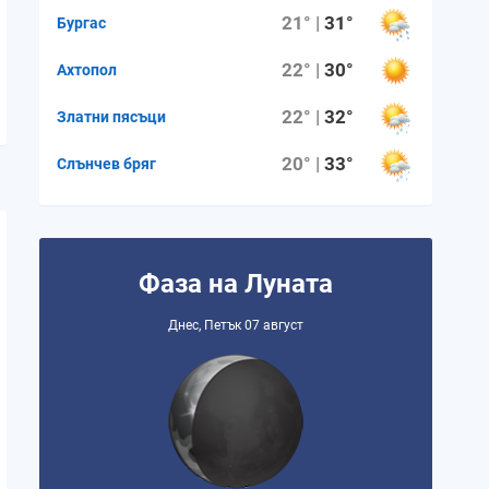
21° |
31°
Бургас
22° |
30°
Ахтопол
22° |
32°
Златни пясъци
20° |
33°
Слънчев бряг
Фаза на Луната
Днес, Петък 07 август