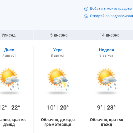
Добави в моите градове
Отваряй по подразбиран
Уикенд
5-дневна
14-дневна
Днес
Утре
Неделя
7 август
8 август
9 август
12°
|
22°
10°
|
20°
9°
|
23°
ачно, кратък
Облачно, дъжд с
Облачно, кратък
дъжд
гръмотевици
дъжд