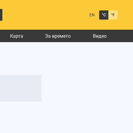
EN
°C
°F
Карта
За времето
Видео