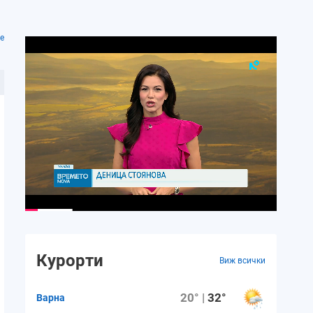
е
Курорти
Виж всички
20° |
32°
Варна