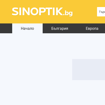
Начало
България
Европа