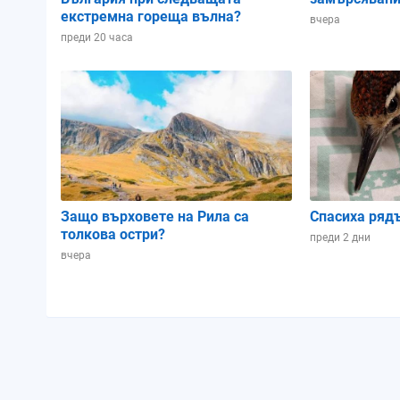
екстремна гореща вълна?
вчера
преди 20 часа
Защо върховете на Рила са
Спасиха ряд
толкова остри?
преди 2 дни
вчера