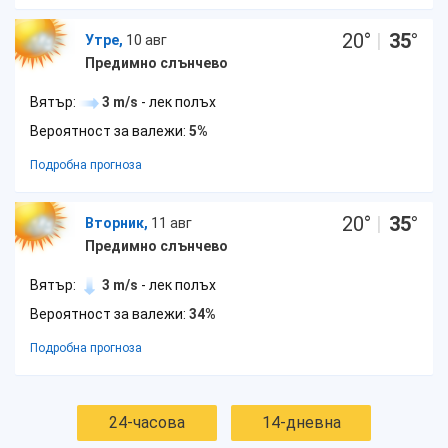
20
°
|
35
°
Утре,
10 авг
Предимно слънчево
Вятър:
3 m/s
- лек полъх
Вероятност за валежи:
5%
Подробна прогноза
20
°
|
35
°
Вторник,
11 авг
Предимно слънчево
Вятър:
3 m/s
- лек полъх
Вероятност за валежи:
34%
Подробна прогноза
24-часова
14-дневна