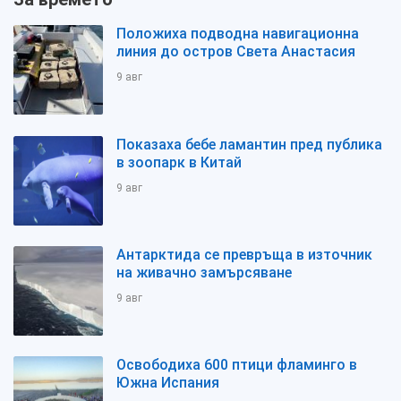
Положиха подводна навигационна
линия до остров Света Анастасия
9 авг
Показаха бебе ламантин пред публика
в зоопарк в Китай
9 авг
Антарктида се превръща в източник
на живачно замърсяване
9 авг
Освободиха 600 птици фламинго в
Южна Испания