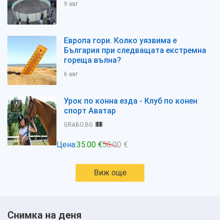
9 авг
Европа гори. Колко уязвима е
България при следващата екстремна
гореща вълна?
6 авг
Урок по конна езда - Клуб по конен
спорт Аватар
GRABO.BG
Цена:
35.00 €
50.00 €
Виж още
Снимка на деня