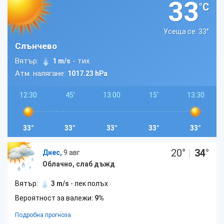
33
°C
Усеща се: 33
°
Слънчево
Вятър:
- тих
1 m/s
Атм. налягане:
1017.23 hPa
12:30
45'
13:00
15'
13:30
33°
33°
33°
33°
33°
20
°
|
34
°
Днес,
9 авг
Облачно, слаб дъжд
Вятър:
3 m/s
- лек полъх
Вероятност за валежи:
9%
Подробна прогноза