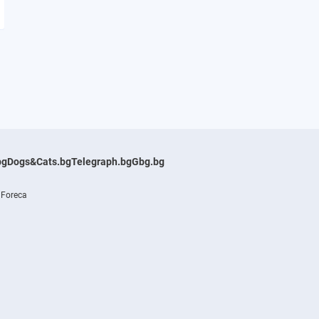
bg
Dogs&Cats.bg
Telegraph.bg
Gbg.bg
 Foreca