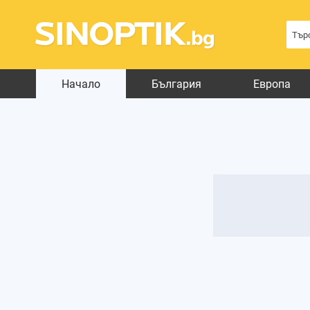
Начало
България
Европа