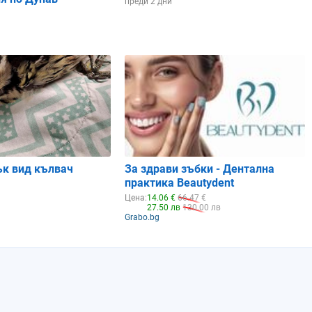
преди 2 дни
ък вид кълвач
За здрави зъбки - Дентална
практика Beautydent
Цена:
14.06 €
66.47 €
27.50 лв
130.00 лв
Grabo.bg