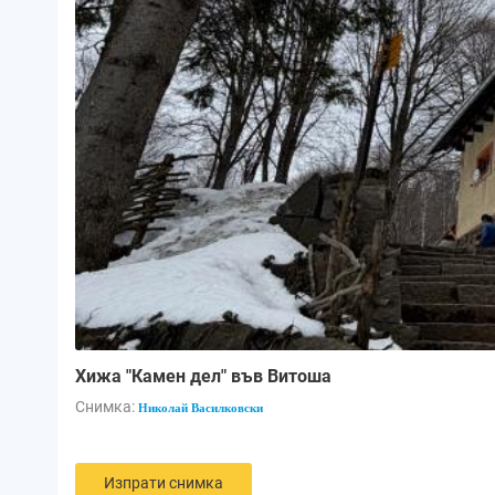
Хижа "Камен дел" във Витоша
Снимка:
Николай Василковски
Изпрати снимка