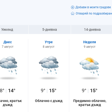
Добави в моите градове
Отваряй по подразбиран
Уикенд
5-дневна
14-дневна
Днес
Утре
Неделя
7 август
8 август
9 август
8°
|
14°
9°
|
15°
9°
|
15°
ачно, кратък
Облачно с дъжд
Предимно облачно,
дъжд
кратък дъжд