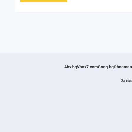
Abv.bg
Vbox7.com
Gong.bg
Ohnamam
За нас