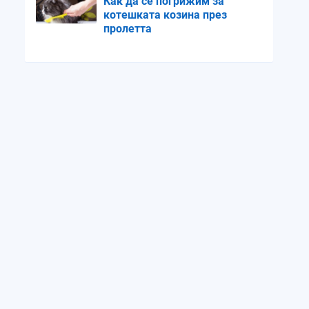
Как да се погрижим за
котешката козина през
пролетта