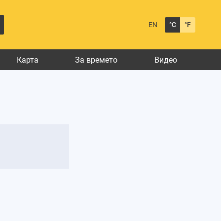
EN
°C
°F
Карта
За времето
Видео