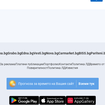
a.bg
Grabo.bg
Edna.bg
Vesti.bg
Nova.bg
Carmarket.bg
BISS.bg
Pariteni.
За реклама
Платени публикации
Портфолио
Контакти
Политика ЛД
Времето от
Поверителност
Политика ЛД
Известия
Прогноза за времето на Вашия сайт
Вземи тук