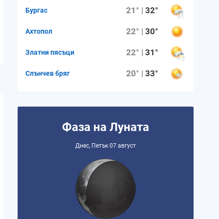
21° |
32°
Бургас
22° |
30°
Ахтопол
22° |
31°
Златни пясъци
20° |
33°
Слънчев бряг
Фаза на Луната
Днес, Петък 07 август