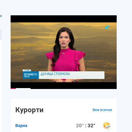
е
Курорти
Виж всички
20° |
32°
Варна