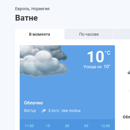
,
Европа
Норвегия
Ватне
В момента
По часове
10
°C
10°
Усеща се:
Облачно
Вятър
3 m/s -
лек полъх
Обл
11:00
15'
30'
45'
12:00