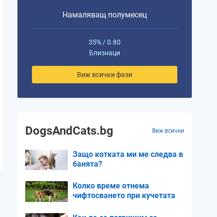
Намаляващ полумесец
35% / 0.80
Близнаци
Виж всички фази
DogsAndCats.bg
Виж всички
Защо котката ми ме следва в
банята?
Колко време отнема
чифтосването при кучетата