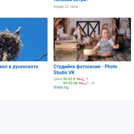
преди 22 часа
кел в русенското
Студийна фотосесия - Photo
Studio VK
Цена:
50.62 €
81.81 €
99.00 лв
160.01 лв
Grabo.bg