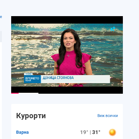
е
Курорти
Виж всички
19° |
31°
Варна