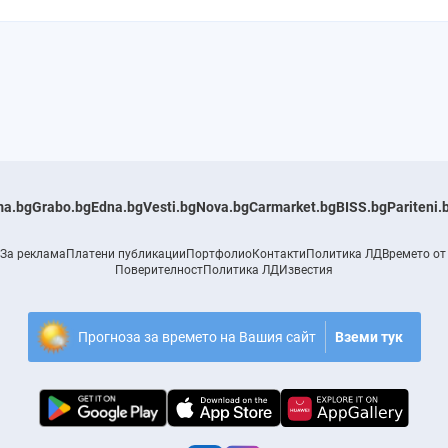
a.bg
Grabo.bg
Edna.bg
Vesti.bg
Nova.bg
Carmarket.bg
BISS.bg
Pariteni.
За реклама
Платени публикации
Портфолио
Контакти
Политика ЛД
Времето от
Поверителност
Политика ЛД
Известия
Прогноза за времето на Вашия сайт
Вземи тук