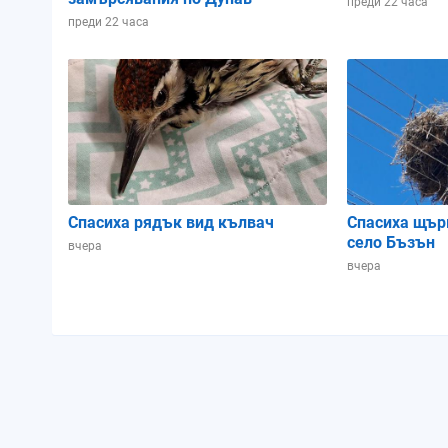
преди 22 часа
преди 22 часа
Спасиха рядък вид кълвач
Спасиха щър
село Бъзън
вчера
вчера