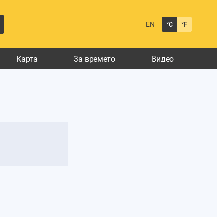
EN
°C
°F
Карта
За времето
Видео