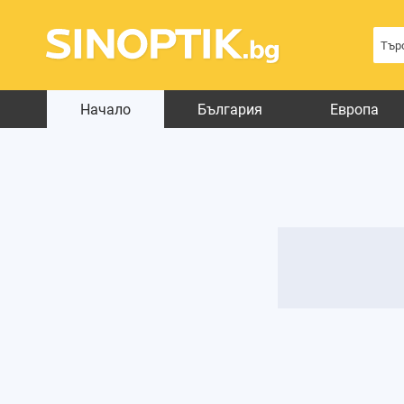
Начало
България
Европа