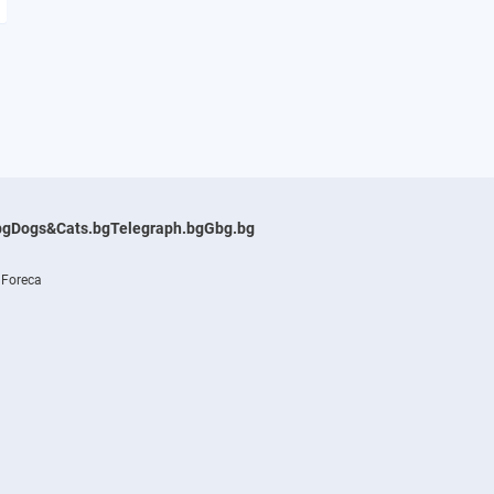
bg
Dogs&Cats.bg
Telegraph.bg
Gbg.bg
 Foreca