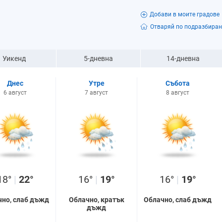
Добави в моите градове
Отваряй по подразбиран
Уикенд
5-дневна
14-дневна
Днес
Утре
Събота
6 август
7 август
8 август
18°
|
22°
16°
|
19°
16°
|
19°
чно, слаб дъжд
Облачно, кратък
Облачно, слаб дъжд
дъжд