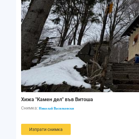
Хижа "Камен дел" във Витоша
Снимка:
Николай Василковски
Изпрати снимка