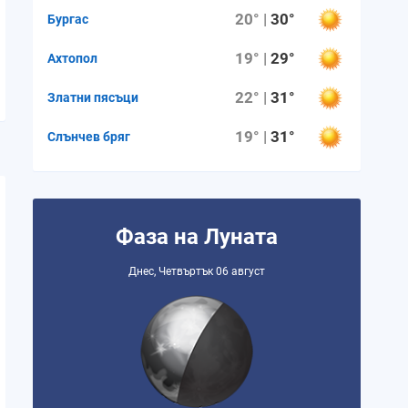
20° |
30°
Бургас
19° |
29°
Ахтопол
22° |
31°
Златни пясъци
19° |
31°
Слънчев бряг
Фаза на Луната
Днес, Четвъртък 06 август