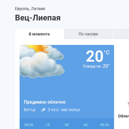
,
Европа
Латвия
Вец-Лиепая
В момента
По часове
20
°C
20°
Усеща се:
Предимно облачно
Вятър
3 m/s -
лек полъх
Обла
08:00
15'
30'
45'
09:00