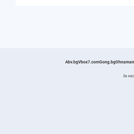
Abv.bg
Vbox7.com
Gong.bg
Ohnamam
За нас