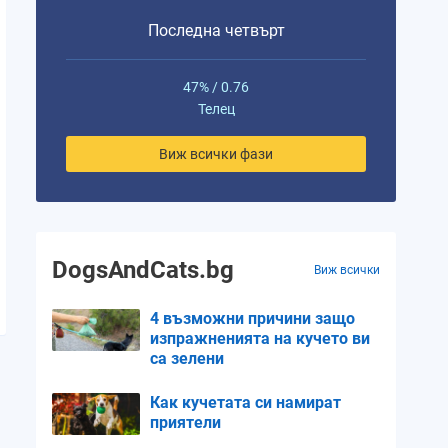
Последна четвърт
47% / 0.76
Телец
Виж всички фази
DogsAndCats.bg
Виж всички
4 възможни причини защо
изпражненията на кучето ви
са зелени
Как кучетата си намират
приятели