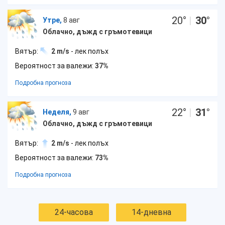
20
°
|
30
°
Утре,
8 авг
Облачно, дъжд с гръмотевици
Вятър:
2 m/s
- лек полъх
Вероятност за валежи:
37%
Подробна прогноза
22
°
|
31
°
Неделя,
9 авг
Облачно, дъжд с гръмотевици
Вятър:
2 m/s
- лек полъх
Вероятност за валежи:
73%
Подробна прогноза
24-часова
14-дневна