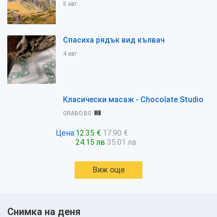
5 авг
Спасиха рядък вид кълвач
4 авг
Класически масаж - Chocolate Studio
GRABO.BG
Цена:
12.35 €
17.90 €
24.15 лв
35.01 лв
Виж още
Снимка на деня