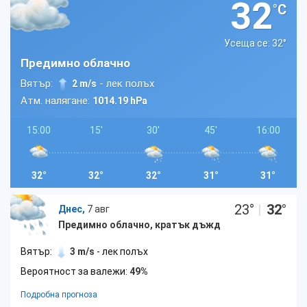
32
°C
Усеща се: 32
°
Предимно облачно
Вятър:
- лек полъх
2 m/s
Атм. налягане:
1014.19 hPa
15:00
15'
30'
45'
16:00
32°
32°
32°
31°
31°
23
°
|
32
°
Днес,
7 авг
Предимно облачно, кратък дъжд
Вятър:
3 m/s
- лек полъх
Вероятност за валежи:
49%
Подробна прогноза