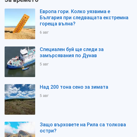
Европа гори. Колко уязвима е
България при следващата екстремна
гореща вълна?
6 авг
Специален буй ще следи за
замърсявания по Дунав
5 авг
Над 200 тона сено за зимата
5 авг
Защо върховете на Рила са толкова
остри?