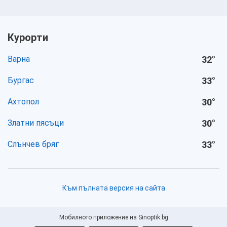
Курорти
Варна
32
°
Бургас
33
°
Ахтопол
30
°
Златни пясъци
30
°
Слънчев бряг
33
°
Към пълната версия на сайта
Мобилното приложение на Sinoptik.bg